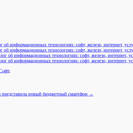
г об информационных технологиях: софт, железо, интернет, услу
г об информационных технологиях: софт, железо, интернет, услу
лог об информационных технологиях: софт, железо, интернет, ус
лог об информационных технологиях: софт, железо, интернет, ус
Софт
.
a представила новый бюджетный смартфон
→