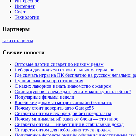
Интересное
Интернет
Софт
Технологии
Партнеры
заказать цветы
Свежие новости
Оптовые партии сигарет по низким ценам
Лебедки для подъема строительных материалов
Где скачать игры на ПК бесплатно на русском легально: 
Лучшие лакорны про отношения
С каких лакорнов начать знакомство с жанром
Сливы курсов: зачем ждать, если можно купить сейчас?
Популярные фильмы недели
Корейские дорамы смотреть онлайн бесплатно
Почему стоит доверить авто Garage55
Сигареты оптом всех брендов без предоплаты
Почему минимальный заказ от блока — это плюс
Сигареты оптом — инвестиция в стабильный доход
Сигареты оптом для небольших точек продаж
Популярные форматы онлайн-обучения иностранным язы