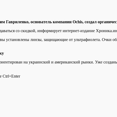
м Гавриленко, основатель компании Ochis, создал органиче
одаваться со скидкой, информирует интернет-издание Хроника.и
равы установлены линзы, защищающие от ультрафиолета. Очки о
ку
ориентирован на украинский и американский рынки. Уже созданы
 Ctrl+Enter