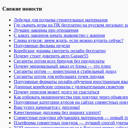
Свежие новости
Лебедки для подъема строительных материалов
Где скачать игры на ПК бесплатно на русском легально: 
Лучшие лакорны про отношения
С каких лакорнов начать знакомство с жанром
Сливы курсов: зачем ждать, если можно купить сейчас?
Популярные фильмы недели
Корейские дорамы смотреть онлайн бесплатно
Почему стоит доверить авто Garage55
Сигареты оптом всех брендов без предоплаты
Почему минимальный заказ от блока — это плюс
Сигареты оптом — инвестиция в стабильный доход
Сигареты оптом для небольших точек продаж
Популярные форматы онлайн-обучения иностранным язы
Длинные корейские сериалы с увлекательным сюжетом
Почему перелом может долго не срастаться
Как избежать мошенничества при покупке через объявле
Популярные категории курсов на сайтах совместных пок
Ваш успех начинается с диплома!
Качественные дипломы без лишних хлопот!
Совместные покупки обучающих материалов — новый т
Платформа совместных покупок — лучший способ учить
ТОП причин зарегистрироваться в Вегаслот прямо сейча