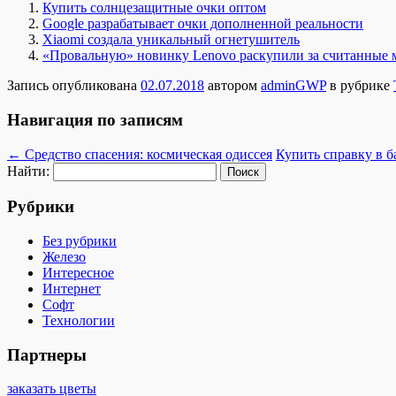
Купить солнцезащитные очки оптом
Google разрабатывает очки дополненной реальности
Xiaomi создала уникальный огнетушитель
«Провальную» новинку Lenovo раскупили за считанные
Запись опубликована
02.07.2018
автором
adminGWP
в рубрике
Навигация по записям
←
Средство спасения: космическая одиссея
Купить справку в б
Найти:
Рубрики
Без рубрики
Железо
Интересное
Интернет
Софт
Технологии
Партнеры
заказать цветы