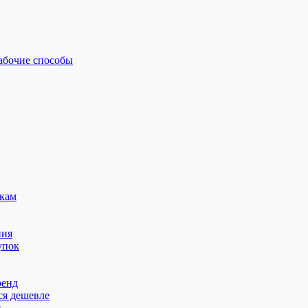
рабочие способы
кам
ния
упок
ренд
ся дешевле
с