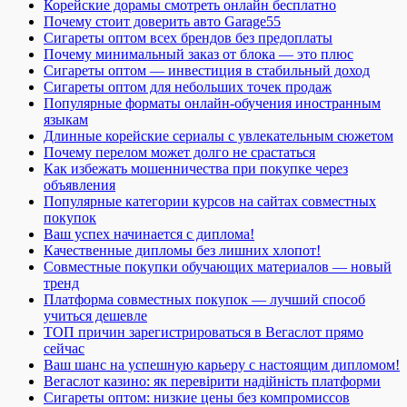
Корейские дорамы смотреть онлайн бесплатно
Почему стоит доверить авто Garage55
Сигареты оптом всех брендов без предоплаты
Почему минимальный заказ от блока — это плюс
Сигареты оптом — инвестиция в стабильный доход
Сигареты оптом для небольших точек продаж
Популярные форматы онлайн-обучения иностранным
языкам
Длинные корейские сериалы с увлекательным сюжетом
Почему перелом может долго не срастаться
Как избежать мошенничества при покупке через
объявления
Популярные категории курсов на сайтах совместных
покупок
Ваш успех начинается с диплома!
Качественные дипломы без лишних хлопот!
Совместные покупки обучающих материалов — новый
тренд
Платформа совместных покупок — лучший способ
учиться дешевле
ТОП причин зарегистрироваться в Вегаслот прямо
сейчас
Ваш шанс на успешную карьеру с настоящим дипломом!
Вегаслот казино: як перевірити надійність платформи
Сигареты оптом: низкие цены без компромиссов