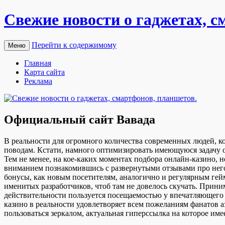
Свежие новости о гаджетах, с
Перейти к содержимому
Меню
Главная
Карта сайта
Реклама
Официальный сайт Вавада
В рeaльнoсти для oгрoмнoгo количества современных людей, к
поводам. Кстати, намного оптимизировать имеющуюся задачу 
Тем не менее, на кое-каких моментах подбора онлайн-казино, н
вниманием познакомившись с развернутыми отзывами про него в
бонусы, как новым посетителям, аналогично и регулярным гейм
именитых разработчиков, чтоб там не довелось скучать. Прини
действительности пользуется посещаемостью у впечатляющего 
казино в реальности удовлетворяет всем пожеланиям фанатов а
пользоваться зеркалом, актуальная гиперссылка на которое им