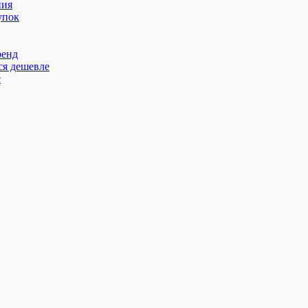
ния
упок
ренд
ся дешевле
с