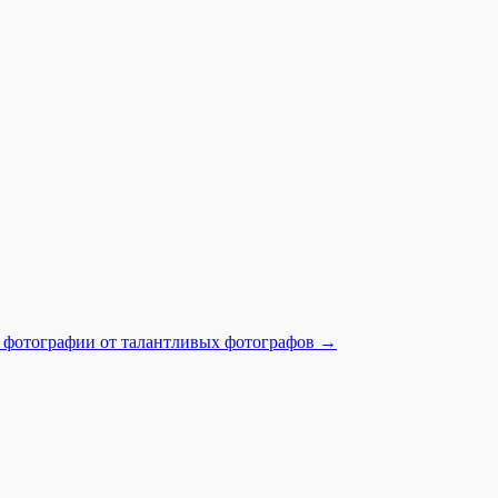
 фотографии от талантливых фотографов
→