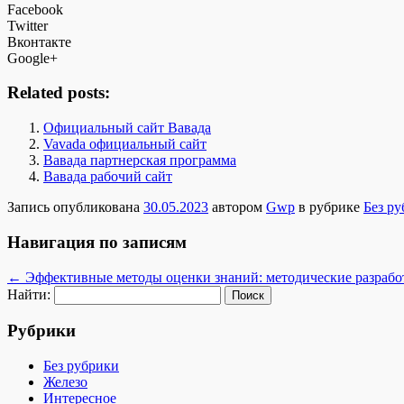
Facebook
Twitter
Вконтакте
Google+
Related posts:
Официальный сайт Вавада
Vavada официальный сайт
Вавада партнерская программа
Вавада рабочий сайт
Запись опубликована
30.05.2023
автором
Gwp
в рубрике
Без р
Навигация по записям
←
Эффективные методы оценки знаний: методические разработ
Найти:
Рубрики
Без рубрики
Железо
Интересное