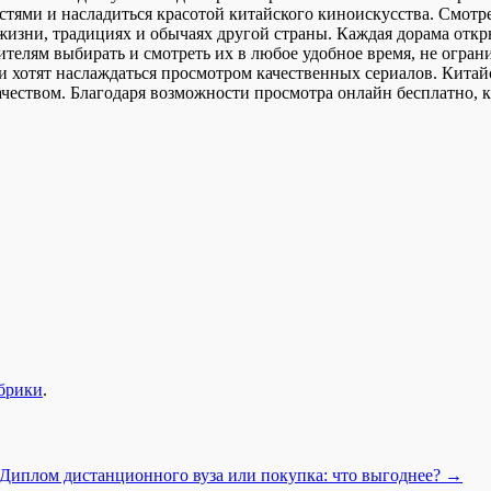
тями и насладиться красотой китайского киноискусства. Смотре
 жизни, традициях и обычаях другой страны. Каждая дорама откр
телям выбирать и смотреть их в любое удобное время, не ограни
 и хотят наслаждаться просмотром качественных сериалов. Кита
 качеством. Благодаря возможности просмотра онлайн бесплатно
убрики
.
Диплом дистанционного вуза или покупка: что выгоднее?
→