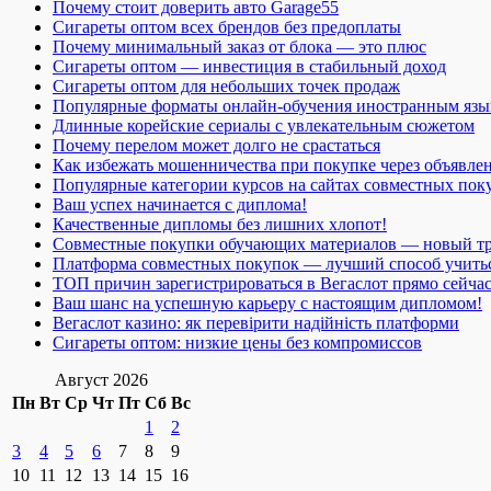
Почему стоит доверить авто Garage55
Сигареты оптом всех брендов без предоплаты
Почему минимальный заказ от блока — это плюс
Сигареты оптом — инвестиция в стабильный доход
Сигареты оптом для небольших точек продаж
Популярные форматы онлайн-обучения иностранным язы
Длинные корейские сериалы с увлекательным сюжетом
Почему перелом может долго не срастаться
Как избежать мошенничества при покупке через объявле
Популярные категории курсов на сайтах совместных пок
Ваш успех начинается с диплома!
Качественные дипломы без лишних хлопот!
Совместные покупки обучающих материалов — новый т
Платформа совместных покупок — лучший способ учить
ТОП причин зарегистрироваться в Вегаслот прямо сейча
Ваш шанс на успешную карьеру с настоящим дипломом!
Вегаслот казино: як перевірити надійність платформи
Сигареты оптом: низкие цены без компромиссов
Август 2026
Пн
Вт
Ср
Чт
Пт
Сб
Вс
1
2
3
4
5
6
7
8
9
10
11
12
13
14
15
16