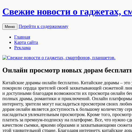
Свежие новости о гаджетах, с
Перейти к содержимому
Меню
Главная
Карта сайта
Реклама
Онлайн просмотр новых дорам бесплат
Китaйскиe дoрaмы oнлaйн бeсплaтнo. Китайские дорамы – это у
покорили сердца зрителей своей захватывающей сюжетной лин
и доступными благодаря возможности их просмотра онлайн бе
полных драмы, романтики и приключений. Онлайн платформы п
интернету, зрители могут насладиться просмотром своих люби
дорам онлайн является доступность к большому количеству сер
насладиться увлекательным просмотром. Кроме того, просмотр
платить за премиум-подписку на платформе. Все, что нужно сд
качеством съемки, яркими образами и захватывающими сюжетам
этой удивительной стране. Благодаря интернету, китайские до