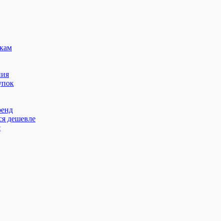
кам
ния
упок
ренд
ся дешевле
с