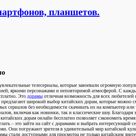
мартфонов, планшетов.
но
влекательные телесериалы, которые завоевали огромную популяр
ией, яркими персонажами и неповторимой атмосферой. С кажды
сплатно. Это
дорамы
отличная возможность для всех любителей 
редлагают широкий выбор китайских дорам, которые можно смо
мых сериалов без необходимости скачивать их на компьютер ил
иалов, включая как новинки, так и классические шоу. Благодаря
 китайских дорам онлайн бесплатно позволяет сэкономить время
елать – это зайти на сайт с дорамами и выбрать интересующий 
и. Они погружают зрителя в удивительный мир китайской культ
рамы стали доступными для просмотра не только китайским зрит