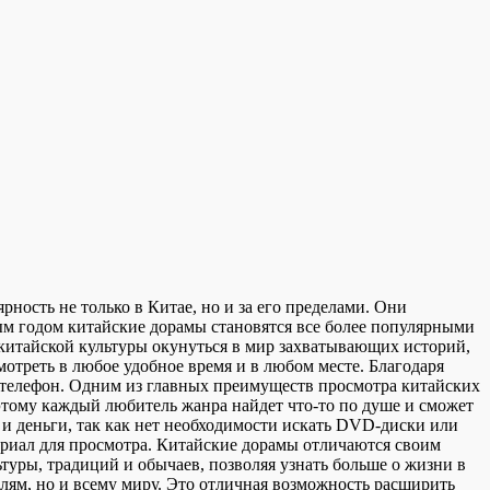
ность не только в Китае, но и за его пределами. Они
м годом китайские дорамы становятся все более популярными
китайской культуры окунуться в мир захватывающих историй,
треть в любое удобное время и в любом месте. Благодаря
и телефон. Одним из главных преимуществ просмотра китайских
 этому каждый любитель жанра найдет что-то по душе и сможет
 и деньги, так как нет необходимости искать DVD-диски или
сериал для просмотра. Китайские дорамы отличаются своим
уры, традиций и обычаев, позволяя узнать больше о жизни в
елям, но и всему миру. Это отличная возможность расширить