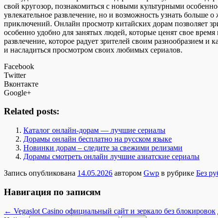
свой кругозор, познакомиться с новыми культурными особеннос
увлекательное развлечение, но и возможность узнать больше о
приключений. Онлайн просмотр китайских дорам позволяет зри
особенно удобно для занятых людей, которые ценят свое время
развлечение, которое радует зрителей своим разнообразием и
и насладиться просмотром своих любимых сериалов.
Facebook
Twitter
Вконтакте
Google+
Related posts:
Каталог онлайн-дорам — лучшие сериалы
Дорамы онлайн бесплатно на русском языке
Новинки дорам – следите за свежими релизами
Дорамы смотреть онлайн лучшие азиатские сериалы
Запись опубликована
14.05.2026
автором
Gwp
в рубрике
Без р
Навигация по записям
←
Vegaslot Casino официальный сайт и зеркало без блокировок