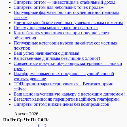
Сигареты оптом — инвестиция в стабильный доход
Сигареты оптом для небольших точек продаж
Популярные форматы онлайн-обучения иностранным
языкам
Длинные корейские сериалы с увлекательным сюжетом
Почему перелом может долго не срастаться
Как избежать мошенничества при покупке через
объявления
Популярные категории курсов на сайтах совместных
покупок
Ваш успех начинается с диплома!
Качественные дипломы без лишних хлопот!
Совместные покупки обучающих материалов — новый
тренд
Платформа совместных покупок — лучший способ
учиться дешевле
ТОП причин зарегистрироваться в Вегаслот прямо
сейчас
Ваш шанс на успешную карьеру с настоящим дипломом!
Вегаслот казино: як перевірити надійність платформи
Сигареты оптом: низкие цены без компромиссов
Август 2026
Пн
Вт
Ср
Чт
Пт
Сб
Вс
1
2