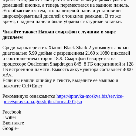
домашней кнопке, а теперь переместился на заднюю панель.
Это объясняется тем, что на лицевой панели установили
широкоформатный дисплей с тонкими рамками. В то же
время, с задней панели были убраны фактурные вставки.
Читайте также: Назван смартфон с лучшим в мире
дисплеем
Среди характеристик Xiaomi Black Shark 2 упомянуты экран
диагональю 5,99 дюйма с разрешением 2160 х 1080 пикселей
и соотношением сторон 18:9. Смартфон базируется на
процессоре Qualcomm Snapdragon 845, 8 ГБ оперативной и 128
ГБ встроенной памяти. Емкость аккумулятора составляет 4000
мАч.
Если вы нашли ошибку в тексте, выделите её мышью и
нажмите Ctrl+Enter
Рекомендую ознакомится
https://spravka-moskva.biz/service-
price/spravka-na-gosslujbu-forma-001gsu
Facebook
Twitter
Вконтакте
Google+