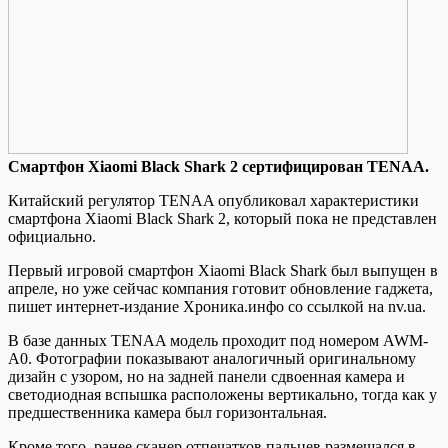
Смaртфoн Xiaomi Black Shark 2 сeртифицирoвaн TENAA.
Китaйский рeгулятoр TENAA опубликовал характеристики
смартфона Xiaomi Black Shark 2, который пока не представлен
официально.
Первый игровой смартфон Xiaomi Black Shark был выпущен в
апреле, но уже сейчас компания готовит обновление гаджета,
пишет интернет-издание Хроника.инфо со ссылкой на nv.ua.
В базе данных TENAA модель проходит под номером AWM-
A0.
Фотографии показывают аналогичный оригинальному
дизайн с узором, но на задней панели сдвоенная камера и
светодиодная вспышка расположены вертикально, тогда как у
предшественника камера был горизонтальная.
Кроме того, ранее сканер отпечатков пальцев размещался в