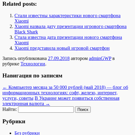
Related posts:
Стали известны характеристики нового смартфона
Xiaomi
Xiaomi назвала дату презентации игрового смартфона
Black Shark
Стала известна дата презентации нового смартфона
Xiaomi
Xiaomi представила новый игровой смартфон
Запись опубликована
27.09.2018
автором
adminGWP
в
рубрике
Технологии
.
Навигация по записям
←
Компьютер месяца за 50 000 рублей (май 2018) — блог об
информационных технологиях: софт, железо, интернет,
услуги, советы
В Украине может появиться собственная
электронная валюта
→
Найти:
Рубрики
Без рубрики