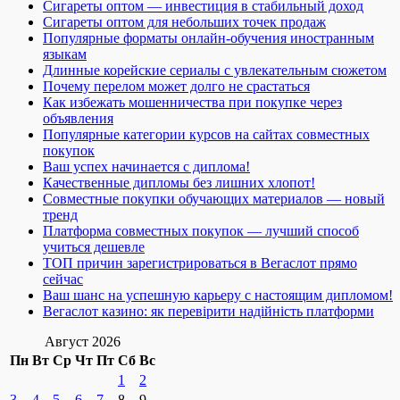
Сигареты оптом — инвестиция в стабильный доход
Сигареты оптом для небольших точек продаж
Популярные форматы онлайн-обучения иностранным
языкам
Длинные корейские сериалы с увлекательным сюжетом
Почему перелом может долго не срастаться
Как избежать мошенничества при покупке через
объявления
Популярные категории курсов на сайтах совместных
покупок
Ваш успех начинается с диплома!
Качественные дипломы без лишних хлопот!
Совместные покупки обучающих материалов — новый
тренд
Платформа совместных покупок — лучший способ
учиться дешевле
ТОП причин зарегистрироваться в Вегаслот прямо
сейчас
Ваш шанс на успешную карьеру с настоящим дипломом!
Вегаслот казино: як перевірити надійність платформи
Август 2026
Пн
Вт
Ср
Чт
Пт
Сб
Вс
1
2
3
4
5
6
7
8
9