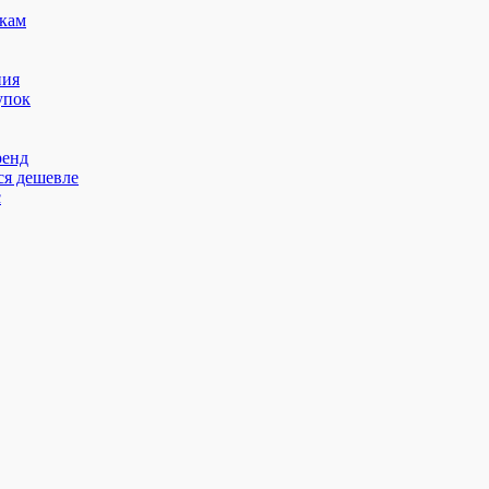
кам
ния
упок
ренд
ся дешевле
с