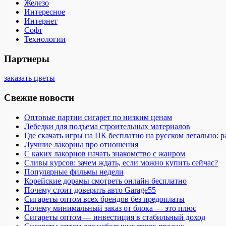
Железо
Интересное
Интернет
Софт
Технологии
Партнеры
заказать цветы
Свежие новости
Оптовые партии сигарет по низким ценам
Лебедки для подъема строительных материалов
Где скачать игры на ПК бесплатно на русском легально: 
Лучшие лакорны про отношения
С каких лакорнов начать знакомство с жанром
Сливы курсов: зачем ждать, если можно купить сейчас?
Популярные фильмы недели
Корейские дорамы смотреть онлайн бесплатно
Почему стоит доверить авто Garage55
Сигареты оптом всех брендов без предоплаты
Почему минимальный заказ от блока — это плюс
Сигареты оптом — инвестиция в стабильный доход