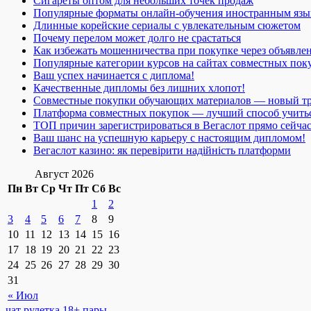
Сигареты оптом для небольших точек продаж
Популярные форматы онлайн-обучения иностранным язы
Длинные корейские сериалы с увлекательным сюжетом
Почему перелом может долго не срастаться
Как избежать мошенничества при покупке через объявле
Популярные категории курсов на сайтах совместных пок
Ваш успех начинается с диплома!
Качественные дипломы без лишних хлопот!
Совместные покупки обучающих материалов — новый т
Платформа совместных покупок — лучший способ учить
ТОП причин зарегистрироваться в Вегаслот прямо сейча
Ваш шанс на успешную карьеру с настоящим дипломом!
Вегаслот казино: як перевірити надійність платформи
Август 2026
Пн
Вт
Ср
Чт
Пт
Сб
Вс
1
2
3
4
5
6
7
8
9
10
11
12
13
14
15
16
17
18
19
20
21
22
23
24
25
26
27
28
29
30
31
« Июл
чат рулетка 18+ пары