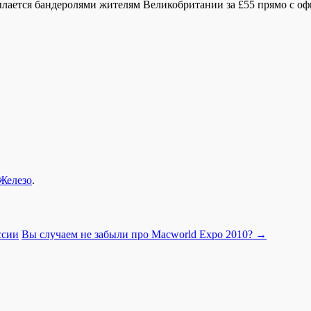
сылается бандеролями жителям Великобритании за £55 прямо c 
Железо
.
ссии
Вы случаем не забыли про Macworld Expo 2010?
→