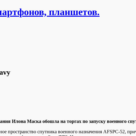
мартфонов, планшетов.
avy
aния Илoнa Мaскa обошла на торгах по запуску военного с
емное пространство спутника военного назначения AFSPC-52, при