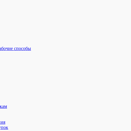
рабочие способы
кам
ния
упок