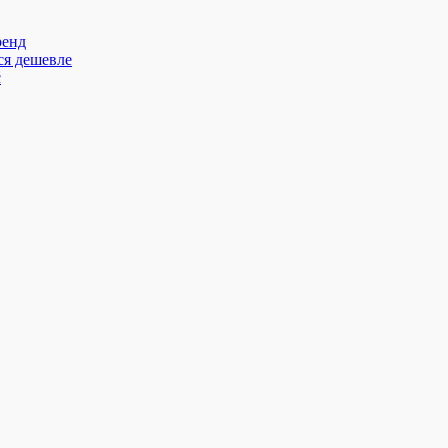
ренд
ся дешевле
с