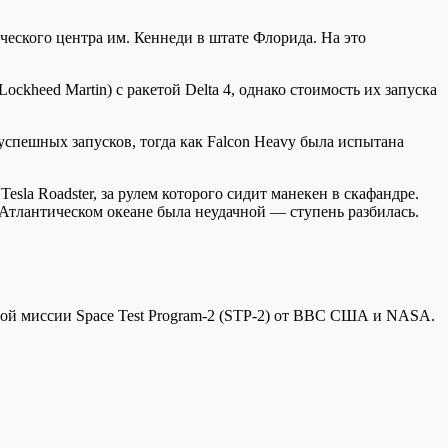
ческого центра им. Кеннеди в штате Флорида. На это
ckheed Martin) с ракетой Delta 4, однако стоимость их запуска
успешных запусков, тогда как Falcon Heavy была испытана
sla Roadster, за рулем которого сидит манекен в скафандре.
 Атлантическом океане была неудачной — ступень разбилась.
ной миссии Space Test Program-2 (STP-2) от ВВС США и NASA.