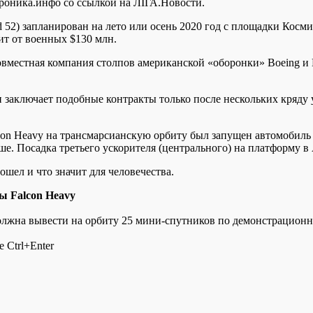
Хроника.инфо со ссылкой на ЛIГА.Новости.
 52) запланирован на лето или осень 2020 год с площадки Косми
ит от военных $130 млн.
овместная компания столпов американской «оборонки» Boeing и Lo
н заключает подобные контракты только после нескольких кряду 
on Heavy на трансмарсианскую орбиту был запущен автомобиль Te
е. Посадка третьего ускорителя (центрального) на платформу в
рошел и что значит для человечества.
ы Falcon Heavy
должна вывести на орбиту 25 мини-спутников по демонстрацион
 Ctrl+Enter