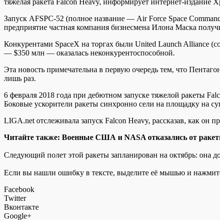
тяжелая ракета Falcon Heavy, информирует интернет-издание 
Запуск AFSPC-52 (полное название —
Air Force Space Command
предприятие частная компания бизнесмена Илона Маска получ
Конкурентами SpaceX на торгах были United Launch Alliance (с
— $350 млн — оказалась неконкурентоспособной.
Эта новость примечательна в первую очередь тем, что Пентаго
лишь раз.
6 февраля 2018 года при дебютном запуске тяжелой ракеты Falc
Боковые ускорители ракеты синхронно сели на площадку на суш
LIGA.net отслеживала запуск Falcon Heavy, рассказав, как он п
Читайте также: Военные США и NASA отказались от ракет
Следующий полет этой ракеты запланирован на октябрь: она 
Если вы нашли ошибку в тексте, выделите её мышью и нажмите
Facebook
Twitter
Вконтакте
Google+