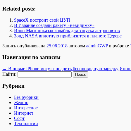
Related posts:
SpaceX построит свой ЦУП
В Израиле создали ракету-«невидимку»
Илон Маск показал корабль для запуска астронавтов
Зонд NASA вплотную приблизится к планете Церере
Запись опубликована
25.06.2018
автором
adminGWP
в рубрике
Навигация по записям
←
В новые iPhone могут внедрить беспроводную зарядку
Япон
Найти:
Рубрики
Без рубрики
Железо
Интересное
Интернет
Софт
Технологии