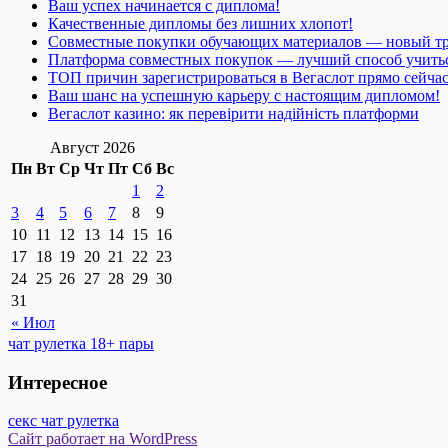
Ваш успех начинается с диплома!
Качественные дипломы без лишних хлопот!
Совместные покупки обучающих материалов — новый т
Платформа совместных покупок — лучший способ учить
ТОП причин зарегистрироваться в Вегаслот прямо сейча
Ваш шанс на успешную карьеру с настоящим дипломом!
Вегаслот казино: як перевірити надійність платформи
Август 2026
Пн
Вт
Ср
Чт
Пт
Сб
Вс
1
2
3
4
5
6
7
8
9
10
11
12
13
14
15
16
17
18
19
20
21
22
23
24
25
26
27
28
29
30
31
« Июл
чат рулетка 18+ пары
Интересное
секс чат рулетка
Сайт работает на WordPress