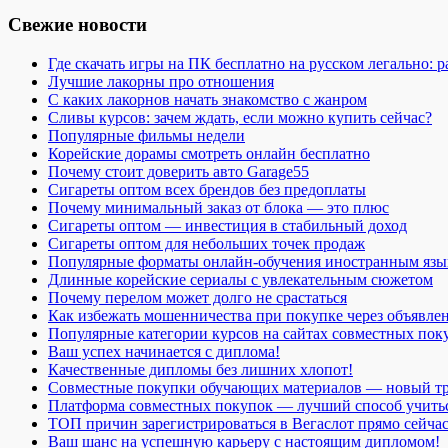
Свежие новости
Где скачать игры на ПК бесплатно на русском легально: 
Лучшие лакорны про отношения
С каких лакорнов начать знакомство с жанром
Сливы курсов: зачем ждать, если можно купить сейчас?
Популярные фильмы недели
Корейские дорамы смотреть онлайн бесплатно
Почему стоит доверить авто Garage55
Сигареты оптом всех брендов без предоплаты
Почему минимальный заказ от блока — это плюс
Сигареты оптом — инвестиция в стабильный доход
Сигареты оптом для небольших точек продаж
Популярные форматы онлайн-обучения иностранным язы
Длинные корейские сериалы с увлекательным сюжетом
Почему перелом может долго не срастаться
Как избежать мошенничества при покупке через объявле
Популярные категории курсов на сайтах совместных пок
Ваш успех начинается с диплома!
Качественные дипломы без лишних хлопот!
Совместные покупки обучающих материалов — новый т
Платформа совместных покупок — лучший способ учить
ТОП причин зарегистрироваться в Вегаслот прямо сейча
Ваш шанс на успешную карьеру с настоящим дипломом!