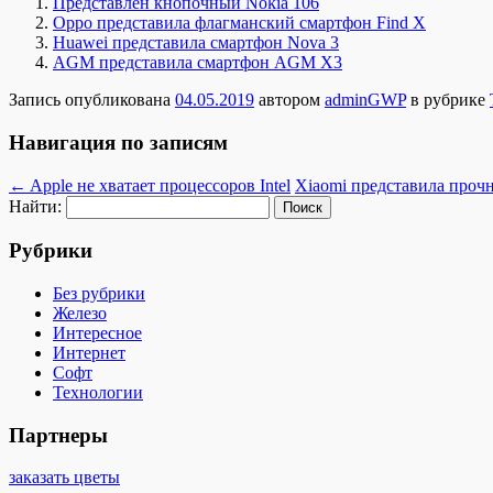
Представлен кнопочный Nokia 106
Oppo представила флагманский смартфон Find X
Huawei представила смартфон Nova 3
AGM представила смартфон AGM X3
Запись опубликована
04.05.2019
автором
adminGWP
в рубрике
Навигация по записям
←
Apple не хватает процессоров Intel
Xiaomi представила проч
Найти:
Рубрики
Без рубрики
Железо
Интересное
Интернет
Софт
Технологии
Партнеры
заказать цветы