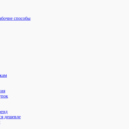
рабочие способы
кам
ния
упок
ренд
ся дешевле
с