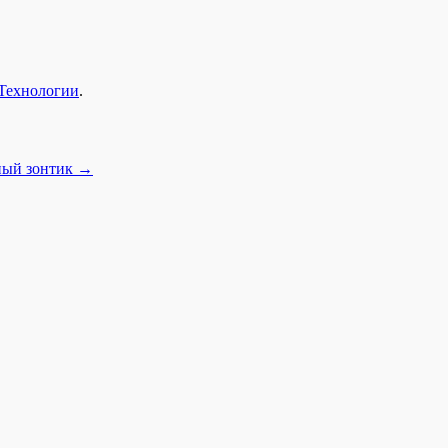
Технологии
.
ный зонтик
→