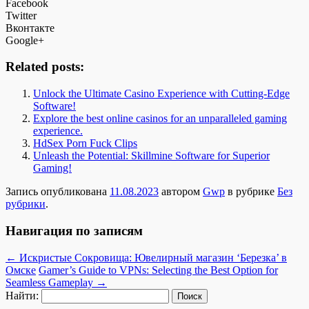
Facebook
Twitter
Вконтакте
Google+
Related posts:
Unlock the Ultimate Casino Experience with Cutting-Edge
Software!
Explore the best online casinos for an unparalleled gaming
experience.
HdSex Porn Fuck Clips
Unleash the Potential: Skillmine Software for Superior
Gaming!
Запись опубликована
11.08.2023
автором
Gwp
в рубрике
Без
рубрики
.
Навигация по записям
←
Искристые Сокровища: Ювелирный магазин ‘Березка’ в
Омске
Gamer’s Guide to VPNs: Selecting the Best Option for
Seamless Gameplay
→
Найти: