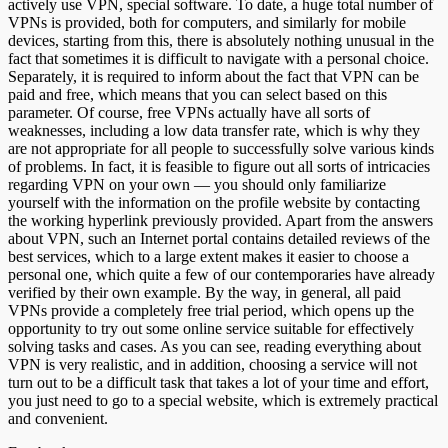
actively use VPN, special software. To date, a huge total number of
VPNs is provided, both for computers, and similarly for mobile
devices, starting from this, there is absolutely nothing unusual in the
fact that sometimes it is difficult to navigate with a personal choice.
Separately, it is required to inform about the fact that VPN can be
paid and free, which means that you can select based on this
parameter. Of course, free VPNs actually have all sorts of
weaknesses, including a low data transfer rate, which is why they
are not appropriate for all people to successfully solve various kinds
of problems. In fact, it is feasible to figure out all sorts of intricacies
regarding VPN on your own — you should only familiarize
yourself with the information on the profile website by contacting
the working hyperlink previously provided. Apart from the answers
about VPN, such an Internet portal contains detailed reviews of the
best services, which to a large extent makes it easier to choose a
personal one, which quite a few of our contemporaries have already
verified by their own example. By the way, in general, all paid
VPNs provide a completely free trial period, which opens up the
opportunity to try out some online service suitable for effectively
solving tasks and cases. As you can see, reading everything about
VPN is very realistic, and in addition, choosing a service will not
turn out to be a difficult task that takes a lot of your time and effort,
you just need to go to a special website, which is extremely practical
and convenient.