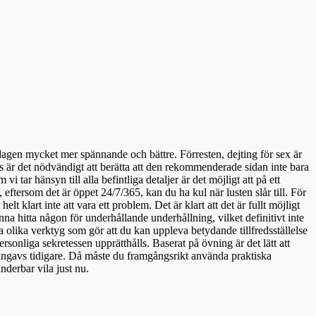
dagen mycket mer spännande och bättre. Förresten, dejting för sex är
is är det nödvändigt att berätta att den rekommenderade sidan inte bara
tar hänsyn till alla befintliga detaljer är det möjligt att på ett
, eftersom det är öppet 24/7/365, kan du ha kul när lusten slår till. För
t klart inte att vara ett problem. Det är klart att det är fullt möjligt
na hitta någon för underhållande underhållning, vilket definitivt inte
a olika verktyg som gör att du kan uppleva betydande tillfredsställelse
rsonliga sekretessen upprätthålls. Baserat på övning är det lätt att
m angavs tidigare. Då måste du framgångsrikt använda praktiska
nderbar vila just nu.