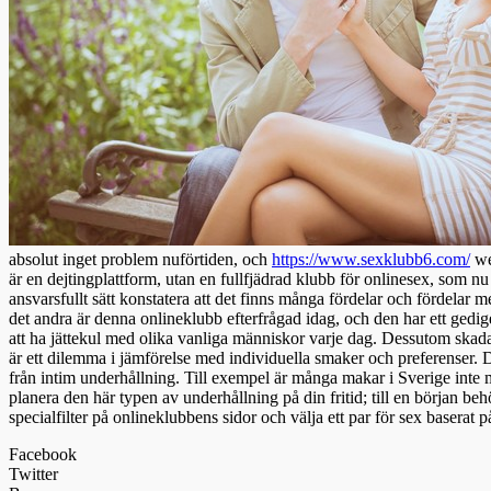
absolut inget problem nuförtiden, och
https://www.sexklubb6.com/
web
är en dejtingplattform, utan en fullfjädrad klubb för onlinesex, som nu 
ansvarsfullt sätt konstatera att det finns många fördelar och fördelar me
det andra är denna onlineklubb efterfrågad idag, och den har ett gediget 
att ha jättekul med olika vanliga människor varje dag. Dessutom skadar
är ett dilemma i jämförelse med individuella smaker och preferenser. D
från intim underhållning. Till exempel är många makar i Sverige inte mot
planera den här typen av underhållning på din fritid; till en början b
specialfilter på onlineklubbens sidor och välja ett par för sex baserat p
Facebook
Twitter