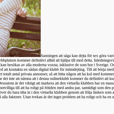
Sanningen att säga kan dejta för sex göra var
bplatsen kommer definitivt alltid att hjälpa till med detta. Inledningsv
kan besökas av alla moderna vuxna, inklusive de som bor i Sverige. Om vi 
d att kontakta en sådan digital klubb för intimdejting. Till att börja med
totalt antal privata annonser, så att hitta någon att ha kul med kommer hel
 det inte att nämna att i denna onlineklubb kommer du definitivt att kun
essutom är det viktigt att markera att den virtuella klubben har en mass
villiga till att ha roligt på fritiden med andra par, samtidigt som den pe
ehöver du bara titta in i den virtuella klubben genom att följa länken so
å alla faktorer. Utan tvekan är det inget problem att ha roligt och ha en u