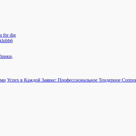
m för dig
 klubb6
убрики
.
ами
Успех в Каждой Заявке: Профессиональное Тендерное Сопр