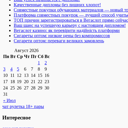
Качественные дипломы без лишних хлопот!
Совместные покупки обучающих материалов — новый т
Платформа совместных покупок — лучший способ учить
ТОП причин зарегистрироваться в Вегаслот прямо сейча
Ваш шанс на успешную карьеру с настоящим дипломом!
Вегаслот казино: як перевірити надійність платформи
Сигареты оптом: низкие цены без компромиссов
Сигарети оптом: переваги великих замовлень
Август 2026
Пн
Вт
Ср
Чт
Пт
Сб
Вс
1
2
3
4
5
6
7
8
9
10
11
12
13
14
15
16
17
18
19
20
21
22
23
24
25
26
27
28
29
30
31
« Июл
чат рулетка 18+ пары
Интересное