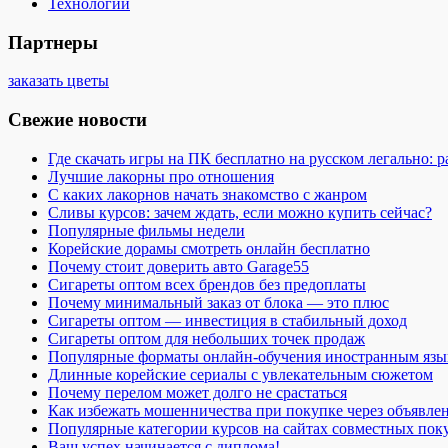
Технологии
Партнеры
заказать цветы
Свежие новости
Где скачать игры на ПК бесплатно на русском легально: 
Лучшие лакорны про отношения
С каких лакорнов начать знакомство с жанром
Сливы курсов: зачем ждать, если можно купить сейчас?
Популярные фильмы недели
Корейские дорамы смотреть онлайн бесплатно
Почему стоит доверить авто Garage55
Сигареты оптом всех брендов без предоплаты
Почему минимальный заказ от блока — это плюс
Сигареты оптом — инвестиция в стабильный доход
Сигареты оптом для небольших точек продаж
Популярные форматы онлайн-обучения иностранным язы
Длинные корейские сериалы с увлекательным сюжетом
Почему перелом может долго не срастаться
Как избежать мошенничества при покупке через объявле
Популярные категории курсов на сайтах совместных пок
Ваш успех начинается с диплома!