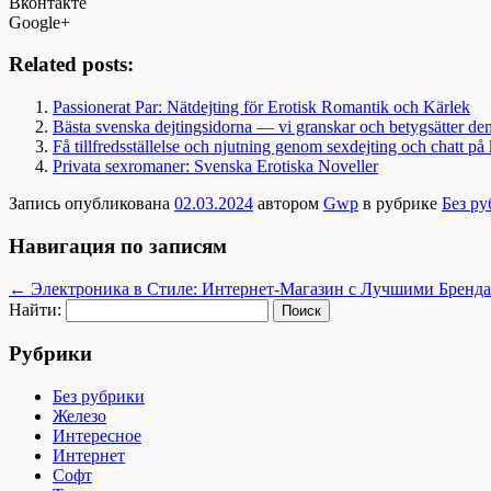
Вконтакте
Google+
Related posts:
Passionerat Par: Nätdejting för Erotisk Romantik och Kärlek
Bästa svenska dejtingsidorna — vi granskar och betygsätter de
Få tillfredsställelse och njutning genom sexdejting och chatt på
Privata sexromaner: Svenska Erotiska Noveller
Запись опубликована
02.03.2024
автором
Gwp
в рубрике
Без р
Навигация по записям
←
Электроника в Стиле: Интернет-Магазин с Лучшими Бренд
Найти:
Рубрики
Без рубрики
Железо
Интересное
Интернет
Софт