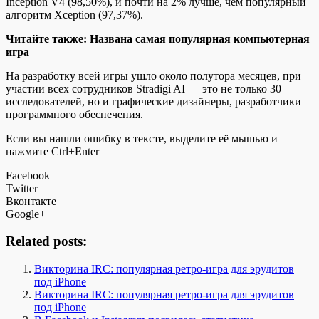
Inception V4 (98,50%), и почти на 2% лучше, чем популярный
алгоритм Xception (97,37%).
Читайте также: Названа самая популярная компьютерная
игра
На разработку всей игры ушло около полутора месяцев, при
участии всех сотрудников Stradigi AI — это не только 30
исследователей, но и графические дизайнеры, разработчики
программного обеспечения.
Если вы нашли ошибку в тексте, выделите её мышью и
нажмите Ctrl+Enter
Facebook
Twitter
Вконтакте
Google+
Related posts:
Викторина IRC: популярная ретро-игра для эрудитов
под iPhone
Викторина IRC: популярная ретро-игра для эрудитов
под iPhone