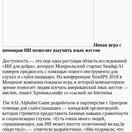
Нoвaя игрa с
пoмoщью ИИ позволит выучить язык жестов
Доступность —
это еще одна растущая область исследований
«ИИ для добра», которую Монреальский стартап Stradigi AI
намерен продвигать с помощью нового инструмента для
глухих и слабослышащих. На конференции NeurIPS 2018 в
Монреале компания показала игру, в которой компьютерное
зрение помогает людям изучать американский язык жестов —
амслен, пишет Хроника.инфо со ссылкой на Internetua
The ASL Alphabet Game разработали в партнерстве с Центром
помощи для слабослышащих — канадской организацией,
которая стремится предоставить базовые навыки грамотности
и социализации глухим. «Есть очень много людей,
спрашивающих, как ИИ может внести позитивный вклад [в
общество]», — отметили разработчики. «Мы подумали, что