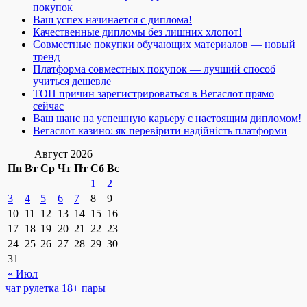
покупок
Ваш успех начинается с диплома!
Качественные дипломы без лишних хлопот!
Совместные покупки обучающих материалов — новый
тренд
Платформа совместных покупок — лучший способ
учиться дешевле
ТОП причин зарегистрироваться в Вегаслот прямо
сейчас
Ваш шанс на успешную карьеру с настоящим дипломом!
Вегаслот казино: як перевірити надійність платформи
Август 2026
Пн
Вт
Ср
Чт
Пт
Сб
Вс
1
2
3
4
5
6
7
8
9
10
11
12
13
14
15
16
17
18
19
20
21
22
23
24
25
26
27
28
29
30
31
« Июл
чат рулетка 18+ пары