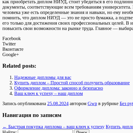
как приобретать диплом НИУД, стоит убедиться в его подлинно
документы, соответствующие всем требованиям университета. 
человека уже есть определенные знания и навыки, но ему нео
помнить, что диплом НИУД — это не просто бумажка, а подтве
его только для достижения своих профессиональных целей. В
повысить свои возможности на рынке труда. Главное — выбира
Facebook
Twitter
Вконтакте
Google+
Related posts:
Надежные дипломы для вас
Купить диплом – Простой способ получить образование
Оформление диплома: законно и безопасно
Ваш ключ к успеху – наш диплом
Запись опубликована
25.08.2024
автором
Gwp
в рубрике
Без р
Навигация по записям
←
Быстрая покупка диплома – ваш ключ к успеху
Купить дипло
Найти: