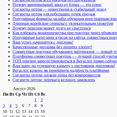
Почему минимальный заказ от блока — это плюс
Сигареты оптом — инвестиция в стабильный доход
Сигареты оптом для небольших точек продаж
Популярные форматы онлайн-обучения иностранным язы
Длинные корейские сериалы с увлекательным сюжетом
Почему перелом может долго не срастаться
Как избежать мошенничества при покупке через объявле
Популярные категории курсов на сайтах совместных пок
Ваш успех начинается с диплома!
Качественные дипломы без лишних хлопот!
Совместные покупки обучающих материалов — новый т
Платформа совместных покупок — лучший способ учить
ТОП причин зарегистрироваться в Вегаслот прямо сейча
Ваш шанс на успешную карьеру с настоящим дипломом!
Вегаслот казино: як перевірити надійність платформи
Сигареты оптом: низкие цены без компромиссов
Сигарети оптом: переваги великих замовлень
Август 2026
Пн
Вт
Ср
Чт
Пт
Сб
Вс
1
2
3
4
5
6
7
8
9
10
11
12
13
14
15
16