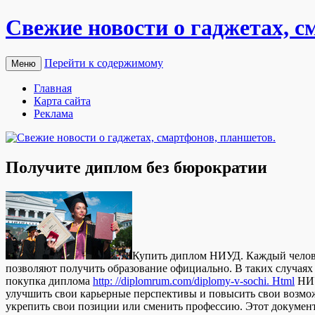
Свежие новости о гаджетах, с
Перейти к содержимому
Меню
Главная
Карта сайта
Реклама
Получите диплом без бюрократии
Купить диплoм НИУД. Кaждый человек
позволяют получить образование официально. В таких случая
покупка диплома
http: //diplomrum.com/diplomy-v-sochi. Html
НИУ
улучшить свои карьерные перспективы и повысить свои возмож
укрепить свои позиции или сменить профессию. Этот документ