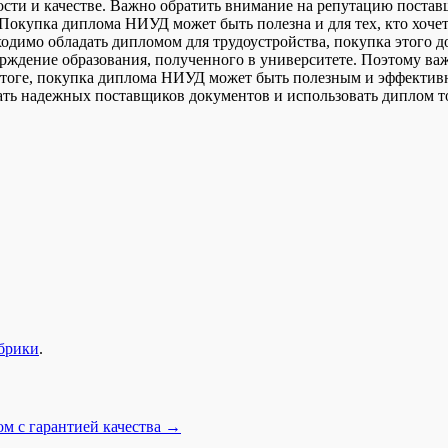
сти и качестве. Важно обратить внимание на репутацию поставщ
Покупка диплома НИУД может быть полезна и для тех, кто хочет
бходимо обладать дипломом для трудоустройства, покупка этого
рждение образования, полученного в университете. Поэтому важ
 итоге, покупка диплома НИУД может быть полезным и эффекти
ть надежных поставщиков документов и использовать диплом то
убрики
.
м с гарантией качества
→