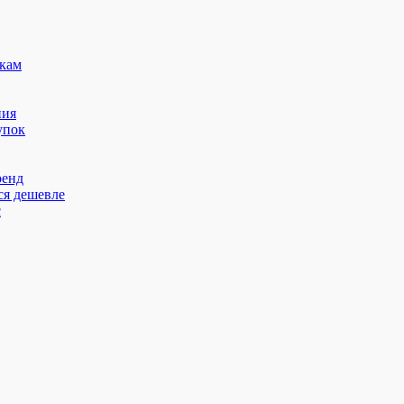
кам
ния
упок
ренд
ся дешевле
с