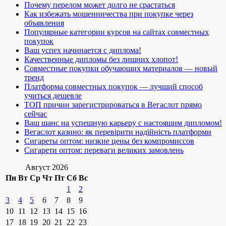
Почему перелом может долго не срастаться
Как избежать мошенничества при покупке через
объявления
Популярные категории курсов на сайтах совместных
покупок
Ваш успех начинается с диплома!
Качественные дипломы без лишних хлопот!
Совместные покупки обучающих материалов — новый
тренд
Платформа совместных покупок — лучший способ
учиться дешевле
ТОП причин зарегистрироваться в Вегаслот прямо
сейчас
Ваш шанс на успешную карьеру с настоящим дипломом!
Вегаслот казино: як перевірити надійність платформи
Сигареты оптом: низкие цены без компромиссов
Сигарети оптом: переваги великих замовлень
Август 2026
Пн
Вт
Ср
Чт
Пт
Сб
Вс
1
2
3
4
5
6
7
8
9
10
11
12
13
14
15
16
17
18
19
20
21
22
23