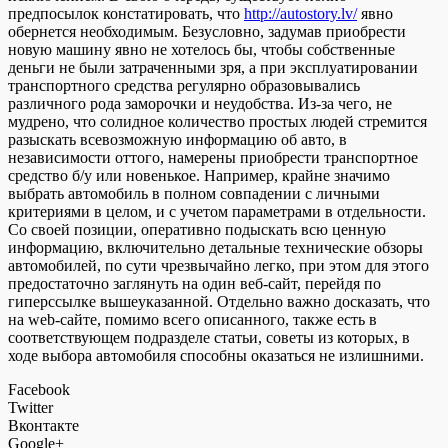
предпосылок констатировать, что
http://autostory.lv/
явно
обернется необходимым. Безусловно, задумав приобрести
новую машину явно не хотелось бы, чтобы собственные
деньги не были затраченными зря, а при эксплуатировании
транспортного средства регулярно образовывались
различного рода заморочки и неудобства. Из-за чего, не
мудрено, что солидное количество простых людей стремится
разыскать всевозможную информацию об авто, в
независимости оттого, намерены приобрести транспортное
средство б/у или новенькое. Например, крайне значимо
выбрать автомобиль в полном совпадении с личными
критериями в целом, и с учетом параметрами в отдельности.
Со своей позиции, оперативно подыскать всю ценную
информацию, включительно детальные технические обзоры
автомобилей, по сути чрезвычайно легко, при этом для этого
предостаточно заглянуть на один веб-сайт, перейдя по
гиперссылке вышеуказанной. Отдельно важно досказать, что
на web-сайте, помимо всего описанного, также есть в
соответствующем подразделе статьи, советы из которых, в
ходе выбора автомобиля способны оказаться не излишними.
Facebook
Twitter
Вконтакте
Google+