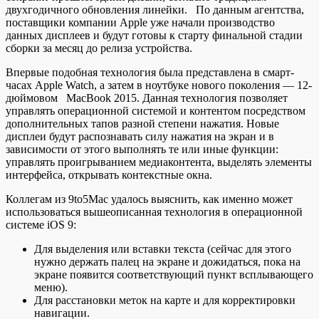
двухгодичного обновления линейки. По данным агентства,
поставщики компании Apple уже начали производство
данных
дисплеев и будут готовы к старту финальной стадии
сборки за месяц до релиза устройства.
Впервые подобная технология была представлена в смарт-
часах Apple Watch, а затем в ноутбуке нового поколения — 12-
дюймовом MacBook 2015. Данная технология позволяет
управлять операционной системой и контентом посредством
дополнительных тапов разной степени нажатия. Новые
дисплеи будут распознавать силу нажатия на экран и в
зависимости от этого выполнять те или иные функции:
управлять проигрыванием медиаконтента, выделять элементы
интерфейса, открывать контекстные окна.
Коллегам из 9to5Mac удалось выяснить, как именно может
использоваться вышеописанная технология в операционной
системе iOS 9:
Для выделения или вставки текста (сейчас для этого
нужно держать палец на экране и дожидаться, пока на
экране появится соответствующий пункт всплывающего
меню).
Для расстановки меток на карте и для корректировки
навигации.