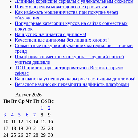
Длинные корейские сериалы с увлекательным сюжетом
Почему перелом может долго не срастаться
Как избежать мошенничества при покупке через
объявления
Популярные категории курсов на сайтах совместных
покупок
Ваш успех начинается с диплома!
Качественные дипломы без лишних хлопот!
Совместные покупки обучающих материалов — новый
тренд
Платформа совместных покупок — лучший способ
учиться дешевле
ТОП причин зарегистрироваться в Вегаслот прямо
сейчас
Ваш шанс на успешную карьеру с настоящим дипломом!
Вегаслот казино: як перевірити надійність платформи
Август 2026
Пн
Вт
Ср
Чт
Пт
Сб
Вс
1
2
3
4
5
6
7
8
9
10
11
12
13
14
15
16
17
18
19
20
21
22
23
24
25
26
27
28
29
30