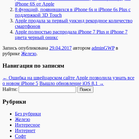
iPhone 6S от Apple
8 функций, появившихся в iPhone 6s и iPhone 6s Plus с
поддержкой 3D Touch
Apple продала за первый уикэнд рекордное количество
смартфонов
Apple полностью распродала iPhone 7 Plus и iPhone 7
цвета черный оникс
Запись опубликована
29.04.2017
автором
adminGWP
в
рубрике
Железо
.
Навигация по записям
←
Ошибка на швейцарском сайте Apple позволила узнать все
о новом iPhone 5
Вышло обновление iOS 8.1
→
Найти:
Рубрики
Без рубрики
Железо
Интересное
Интернет
Софт