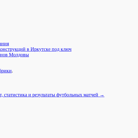
ания
конструкций в Иркутске под ключ
зинов Молдовы
брики
.
т, статистика и результаты футбольных матчей
→