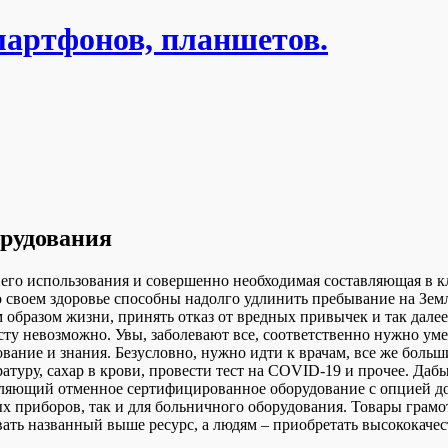
мартфонов, планшетов.
орудования
о использования и совершенно необходимая составляющая в кли
 о своем здоровье способны надолго удлинить пребывание на Зем
м образом жизни, принять отказ от вредных привычек и так дал
сту невозможно. Увы, заболевают все, соответственно нужно уме
ование и знания. Безусловно, нужно идти к врачам, все же боль
ратуру, сахар в крови, провести тест на COVID-19 и прочее. Даб
тавляющий отменное сертифицированное оборудование с опцией до
вых приборов, так и для больничного оборудования. Товары грам
овать названный выше ресурс, а людям – приобретать высококач