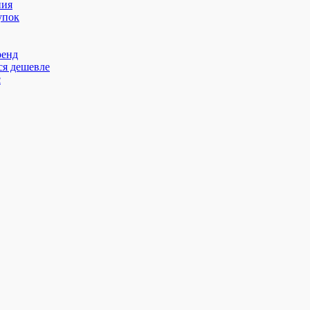
ния
упок
ренд
ся дешевле
с