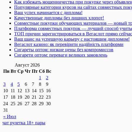
Как избежать мошенничества при покупке через объявле
Популярные категории курсов на сайтах совместных пок
Ваш успех начинается с диплома!
Качественные дипломы без лишних хлопот!
Совместные покупки обучающих материалов — новый т
Платформа совместных покупок — лучший способ учить
ТОП причин зарегистрироваться в Вегаслот прямо сейча
Ваш шанс на успешную карьеру с настоящим дипломом!
Вегаслот казино: як перевірити надійність платформи
Сигареты оптом: низкие цены без компромиссов
Сигарети оптом: переваги великих замовлень
Август 2026
Пн
Вт
Ср
Чт
Пт
Сб
Вс
1
2
3
4
5
6
7
8
9
10
11
12
13
14
15
16
17
18
19
20
21
22
23
24
25
26
27
28
29
30
31
« Июл
чат рулетка 18+ пары