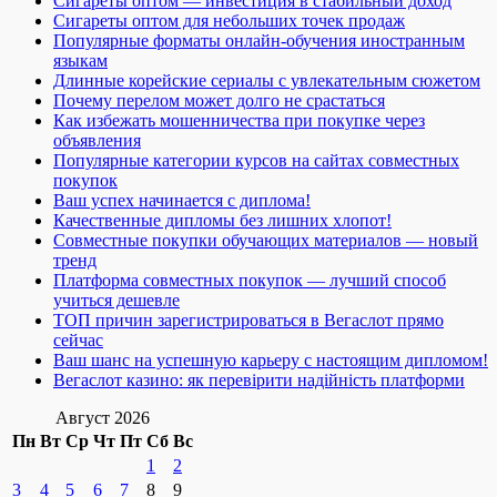
Сигареты оптом — инвестиция в стабильный доход
Сигареты оптом для небольших точек продаж
Популярные форматы онлайн-обучения иностранным
языкам
Длинные корейские сериалы с увлекательным сюжетом
Почему перелом может долго не срастаться
Как избежать мошенничества при покупке через
объявления
Популярные категории курсов на сайтах совместных
покупок
Ваш успех начинается с диплома!
Качественные дипломы без лишних хлопот!
Совместные покупки обучающих материалов — новый
тренд
Платформа совместных покупок — лучший способ
учиться дешевле
ТОП причин зарегистрироваться в Вегаслот прямо
сейчас
Ваш шанс на успешную карьеру с настоящим дипломом!
Вегаслот казино: як перевірити надійність платформи
Август 2026
Пн
Вт
Ср
Чт
Пт
Сб
Вс
1
2
3
4
5
6
7
8
9