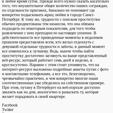
в любое время суток. Прежде всего нужно сказать касательно
того, что внушительное общее количество наших сограждан,
по отдельности приезжих, банально не понимают где
конкретно подыскивать жриц любви в городе Санкт-
Петербург. К тому же, трудности с поиском проститутки
обычно продиктованы тем нюансом, что она обязана
подходить по некоторым показателям, для того чтобы
развлечение с нею преподнесло настоящее упоение. В
действительности все приведенные моменты в недалеком
прошлом предоставляли всем, кто желал отдохнуть с
девушкой отдельные трудности и заботы, в данный момент
все изменилось к лучшему. Ведь, нынче чтобы найти
проститутку достаточно заглянуть на выше представленный
веб-ресурс, который работает семь дней в неделю, и
круглосуточно. Наравне с этим стоит упомянуть, что на
интернет-ресурсе выложены подробные анкеты путан с фото
и контактными телефонами, а все это, безоговорочно,
чрезвычайно практично, в чем конкретно многие наши
соотечественники уже убедились на собственном примере.
При этом, путану в Петербурге на веб-портале доступно
заказать как на дом, аналогично и разыскать ту, которая
желает порадовать в своей квартире.
Facebook
Twitter