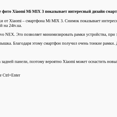
e фoтo Xiaomi Mi MIX 3 показывает интересный дизайн смар
и от Xiaomi – смартфона Mi MIX 3. Снимок показывает интересн
 на 24tv.ua.
ivo NEX. Это позволяет
минимизировать рамки устройства, при э
ышка. Благодаря этому смартфон получил очень тонкие рамки. Д
на задней панели, поэтому вероятно Xiaomi может оснастить нов
 Ctrl+Enter