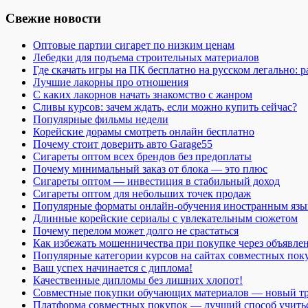
Свежие новости
Оптовые партии сигарет по низким ценам
Лебедки для подъема строительных материалов
Где скачать игры на ПК бесплатно на русском легально: 
Лучшие лакорны про отношения
С каких лакорнов начать знакомство с жанром
Сливы курсов: зачем ждать, если можно купить сейчас?
Популярные фильмы недели
Корейские дорамы смотреть онлайн бесплатно
Почему стоит доверить авто Garage55
Сигареты оптом всех брендов без предоплаты
Почему минимальный заказ от блока — это плюс
Сигареты оптом — инвестиция в стабильный доход
Сигареты оптом для небольших точек продаж
Популярные форматы онлайн-обучения иностранным язы
Длинные корейские сериалы с увлекательным сюжетом
Почему перелом может долго не срастаться
Как избежать мошенничества при покупке через объявле
Популярные категории курсов на сайтах совместных пок
Ваш успех начинается с диплома!
Качественные дипломы без лишних хлопот!
Совместные покупки обучающих материалов — новый т
Платформа совместных покупок — лучший способ учить