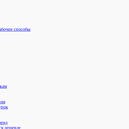
рабочие способы
кам
ния
упок
ренд
ся дешевле