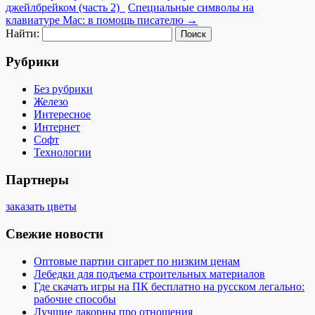
джейлбрейком (часть 2)
Специальные символы на
клавиатуре Mac: в помощь писателю
→
Найти:
Рубрики
Без рубрики
Железо
Интересное
Интернет
Софт
Технологии
Партнеры
заказать цветы
Свежие новости
Оптовые партии сигарет по низким ценам
Лебедки для подъема строительных материалов
Где скачать игры на ПК бесплатно на русском легально:
рабочие способы
Лучшие лакорны про отношения