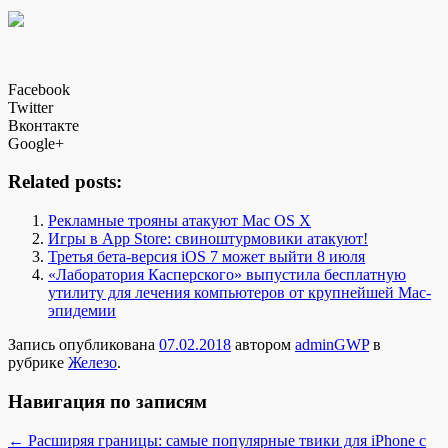
Facebook
Twitter
Вконтакте
Google+
Related posts:
Рекламные трояны атакуют Mac OS X
Игры в App Store: свиноштурмовики атакуют!
Третья бета-версия iOS 7 может выйти 8 июля
«Лаборатория Касперского» выпустила бесплатную
утилиту для лечения компьютеров от крупнейшей Mac-
эпидемии
Запись опубликована
07.02.2018
автором
adminGWP
в
рубрике
Железо
.
Навигация по записям
←
Расширяя границы: самые популярные твики для iPhone с