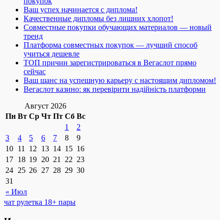
покупок
Ваш успех начинается с диплома!
Качественные дипломы без лишних хлопот!
Совместные покупки обучающих материалов — новый
тренд
Платформа совместных покупок — лучший способ
учиться дешевле
ТОП причин зарегистрироваться в Вегаслот прямо
сейчас
Ваш шанс на успешную карьеру с настоящим дипломом!
Вегаслот казино: як перевірити надійність платформи
Август 2026
Пн
Вт
Ср
Чт
Пт
Сб
Вс
1
2
3
4
5
6
7
8
9
10
11
12
13
14
15
16
17
18
19
20
21
22
23
24
25
26
27
28
29
30
31
« Июл
чат рулетка 18+ пары