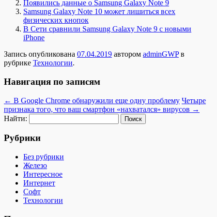
Появились данные о Samsung Galaxy Note 9
Samsung Galaxy Note 10 может лишиться всех
физических кнопок
В Сети сравнили Samsung Galaxy Note 9 с новыми
iPhone
Запись опубликована
07.04.2019
автором
adminGWP
в
рубрике
Технологии
.
Навигация по записям
←
В Google Chrome обнаружили еще одну проблему
Четыре
признака того, что ваш смартфон «нахватался» вирусов
→
Найти:
Рубрики
Без рубрики
Железо
Интересное
Интернет
Софт
Технологии