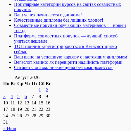
Популярные категории курсов на сайтах совместных
покупок
Ваш успех начинается с диплома!
Качественные дипломы без лишних хлопот!
Совместные покупки обучающих материалов — новый
тренд
Платформа совместных покупок — лучший способ
учиться дешевле
ТОП причин зарегистрироваться в Вегаслот прямо
сейчас
Ваш шанс на успешную карьеру с настоящим дипломом!
Вегаслот казино: як перевірити надійність платформи
Сигареты оптом: низкие цены без компромиссов
Август 2026
Пн
Вт
Ср
Чт
Пт
Сб
Вс
1
2
3
4
5
6
7
8
9
10
11
12
13
14
15
16
17
18
19
20
21
22
23
24
25
26
27
28
29
30
31
« Июл