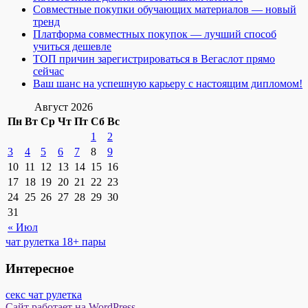
Совместные покупки обучающих материалов — новый
тренд
Платформа совместных покупок — лучший способ
учиться дешевле
ТОП причин зарегистрироваться в Вегаслот прямо
сейчас
Ваш шанс на успешную карьеру с настоящим дипломом!
Август 2026
Пн
Вт
Ср
Чт
Пт
Сб
Вс
1
2
3
4
5
6
7
8
9
10
11
12
13
14
15
16
17
18
19
20
21
22
23
24
25
26
27
28
29
30
31
« Июл
чат рулетка 18+ пары
Интересное
секс чат рулетка
Сайт работает на WordPress