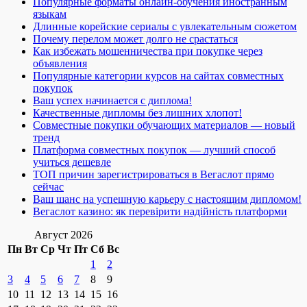
Популярные форматы онлайн-обучения иностранным
языкам
Длинные корейские сериалы с увлекательным сюжетом
Почему перелом может долго не срастаться
Как избежать мошенничества при покупке через
объявления
Популярные категории курсов на сайтах совместных
покупок
Ваш успех начинается с диплома!
Качественные дипломы без лишних хлопот!
Совместные покупки обучающих материалов — новый
тренд
Платформа совместных покупок — лучший способ
учиться дешевле
ТОП причин зарегистрироваться в Вегаслот прямо
сейчас
Ваш шанс на успешную карьеру с настоящим дипломом!
Вегаслот казино: як перевірити надійність платформи
Август 2026
Пн
Вт
Ср
Чт
Пт
Сб
Вс
1
2
3
4
5
6
7
8
9
10
11
12
13
14
15
16