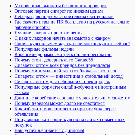
Мгновенные выплаты без лишних проверок
Оптовые партии сигарет по низким ценам
Лебедки для подъема строительных материалов
Где скачать игры на ПК бесплатно на русском легально:
рабочие способы
Лучшие лакорны про отношения
С каких лакорнов начать знакомство с жанром
Сливы курсов: зачем ждать, если можно купить сейчас?
Популярные фильмы недели
Корейские дорамы смотреть онлайн бесплатно
Почему стоит доверить авто Garage55
Сигареты оптом всех брендов без предоплаты
Почему минимальный заказ от блока — это плюс
Сигареты оптом — инвестиция в стабильный доход
Сигареты оптом для небольших точек продаж
Популярные форматы онлайн-обучения иностранным
языкам
Длинные корейские сериалы с увлекательным сюжетом
Почему перелом может долго не срастаться
Как избежать мошенничества при покупке через
объявления
Популярные категории курсов на сайтах совместных
покупок
Ваш успех начинается с диплома!