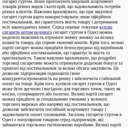
сигарет гуртом. Вони пропонують широкий асортимент
товарів різних марок і категорій, що задовольняють потреби
різних клієнтів. Важливо враховувати, що при закупівлі
сигарет гуртом варто використовувати лише офіційних
постачальників, які гарантують якість товару і дотримання
всіх законодавчих вимог. Серед переваг покупки
куплю
сигарети оптом недорого
сигарет гуртом в Одесі можна
виділити можливість отримати значну знижку на велику
кількість товару, що сприяє економії коштів. Крім того, великі
партії сигарет можна придбати безпосередньо від виробників
або офіційних постачальників, що гарантує їх якість та
оригінальність. Також важливо враховувати, що роздрібні
торговці сигаретами можуть отримувати додаткові бонуси та
привілеї від постачальників за великі обсяги закупівель. Це
дозволяє підприємцям підвищити свою
конкурентоспроможність на ринку і забезпечити стабільний
попит на товар. Крім того, купівля сигарет гуртом в Одесі
може бути зручною і вигідною для торгових точок, таких як
кіоски, супермаркети або палатки. Великі партії сигарет
можна придбати за спеціальними умовами у великих
торгових мережах або напряму від постачальників, що
дозволяє забезпечити постійний асортимент товару і
задовольнити попит споживачів. Загалом, сигарети гуртом в
Одесі є популярним товаром серед підприємців, які
займаються торгівлею тютюновими виробами. Великі партії