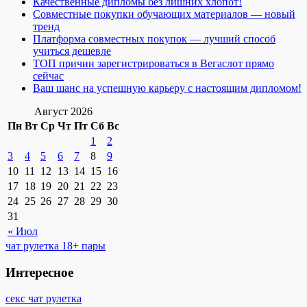
Качественные дипломы без лишних хлопот!
Совместные покупки обучающих материалов — новый
тренд
Платформа совместных покупок — лучший способ
учиться дешевле
ТОП причин зарегистрироваться в Вегаслот прямо
сейчас
Ваш шанс на успешную карьеру с настоящим дипломом!
Август 2026
Пн
Вт
Ср
Чт
Пт
Сб
Вс
1
2
3
4
5
6
7
8
9
10
11
12
13
14
15
16
17
18
19
20
21
22
23
24
25
26
27
28
29
30
31
« Июл
чат рулетка 18+ пары
Интересное
секс чат рулетка