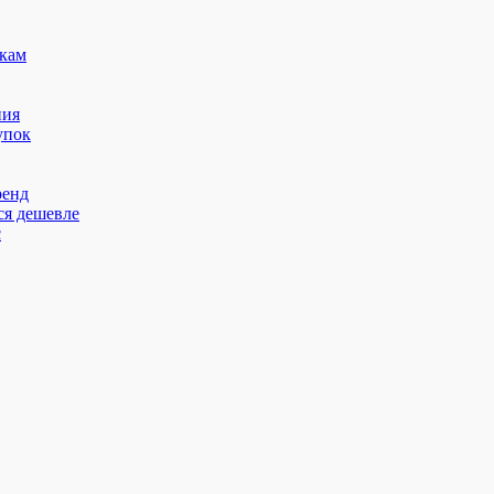
кам
ния
упок
ренд
ся дешевле
с