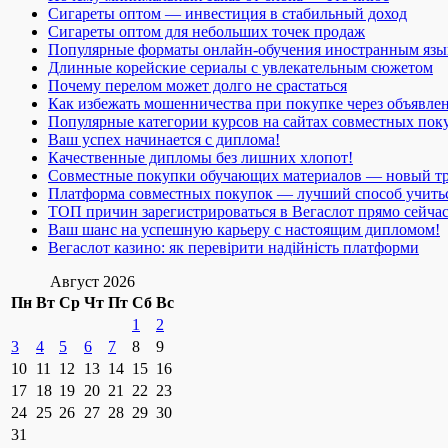
Сигареты оптом — инвестиция в стабильный доход
Сигареты оптом для небольших точек продаж
Популярные форматы онлайн-обучения иностранным язы
Длинные корейские сериалы с увлекательным сюжетом
Почему перелом может долго не срастаться
Как избежать мошенничества при покупке через объявле
Популярные категории курсов на сайтах совместных пок
Ваш успех начинается с диплома!
Качественные дипломы без лишних хлопот!
Совместные покупки обучающих материалов — новый т
Платформа совместных покупок — лучший способ учить
ТОП причин зарегистрироваться в Вегаслот прямо сейча
Ваш шанс на успешную карьеру с настоящим дипломом!
Вегаслот казино: як перевірити надійність платформи
Август 2026
Пн
Вт
Ср
Чт
Пт
Сб
Вс
1
2
3
4
5
6
7
8
9
10
11
12
13
14
15
16
17
18
19
20
21
22
23
24
25
26
27
28
29
30
31