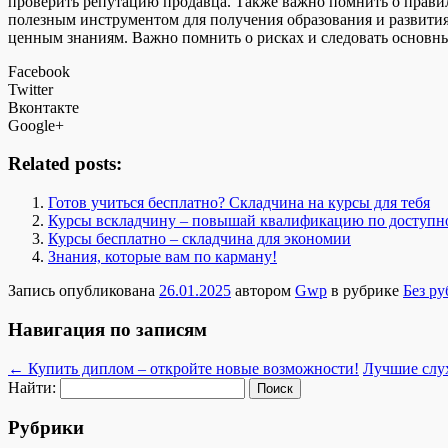
проверить репутацию продавца. Также важно помнить о правил
полезным инструментом для получения образования и развития
ценным знаниям. Важно помнить о рисках и следовать основн
Facebook
Twitter
Вконтакте
Google+
Related posts:
Готов учиться бесплатно? Складчина на курсы для тебя
Курсы вскладчину – повышай квалификацию по доступн
Курсы бесплатно – складчина для экономии
Знания, которые вам по карману!
Запись опубликована
26.01.2025
автором
Gwp
в рубрике
Без р
Навигация по записям
←
Купить диплом – откройте новые возможности!
Лучшие слух
Найти:
Рубрики