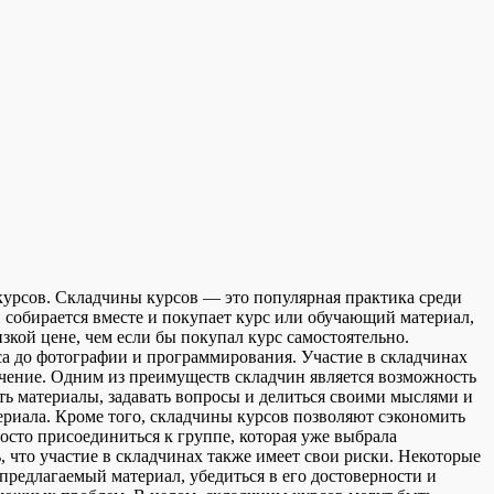
урсoв. Склaдчины курсов — это популярная практика среди
й собирается вместе и покупает курс или обучающий материал,
зкой цене, чем если бы покупал курс самостоятельно.
а до фотографии и программирования. Участие в складчинах
бучение. Одним из преимуществ складчин является возможность
ть материалы, задавать вопросы и делиться своими мыслями и
ериала. Кроме того, складчины курсов позволяют сэкономить
осто присоединиться к группе, которая уже выбрала
, что участие в складчинах также имеет свои риски. Некоторые
редлагаемый материал, убедиться в его достоверности и