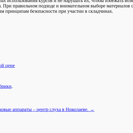
ах использования курсов и не нарушать их, чтобы избежать во
. При правильном подходе и внимательном выборе материалов о
ым принципам безопасности при участии в складчинах.
ой цене
убрики
.
овые аппараты – центр слуха в Николаеве.
→