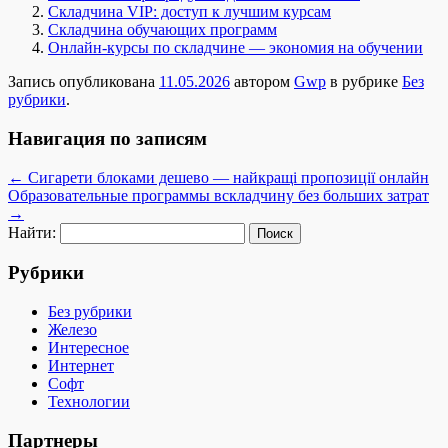
Складчина VIP: доступ к лучшим курсам
Складчина обучающих программ
Онлайн-курсы по складчине — экономия на обучении
Запись опубликована
11.05.2026
автором
Gwp
в рубрике
Без
рубрики
.
Навигация по записям
←
Сигарети блоками дешево — найкращі пропозиції онлайн
Образовательные программы вскладчину без больших затрат
→
Найти:
Рубрики
Без рубрики
Железо
Интересное
Интернет
Софт
Технологии
Партнеры