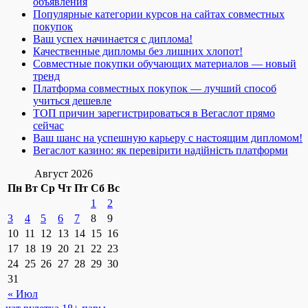
объявления
Популярные категории курсов на сайтах совместных
покупок
Ваш успех начинается с диплома!
Качественные дипломы без лишних хлопот!
Совместные покупки обучающих материалов — новый
тренд
Платформа совместных покупок — лучший способ
учиться дешевле
ТОП причин зарегистрироваться в Вегаслот прямо
сейчас
Ваш шанс на успешную карьеру с настоящим дипломом!
Вегаслот казино: як перевірити надійність платформи
Август 2026
Пн
Вт
Ср
Чт
Пт
Сб
Вс
1
2
3
4
5
6
7
8
9
10
11
12
13
14
15
16
17
18
19
20
21
22
23
24
25
26
27
28
29
30
31
« Июл