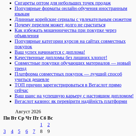
Сигареты оптом для небольших точек продаж
Популярные форматы онлайн-обучения иностранным
языкам
Длинные корейские сериалы с увлекательным сюжетом
Почему перелом может долго не срастаться
Как избежать мошенничества при покупке через
объявления
Популярные категории курсов на сайтах совместных
покупок
Ваш успех начинается с диплома!
Качественные дипломы без лишних хлопот!
Совместные покупки обучающих материалов — новый
тренд
Платформа совместных покупок — лучший способ
учиться дешевле
ТОП причин зарегистрироваться в Вегаслот прямо
сейчас
Ваш шанс на успешную карьеру с настоящим дипломом!
Вегаслот казино: як перевірити надійність платформи
Август 2026
Пн
Вт
Ср
Чт
Пт
Сб
Вс
1
2
3
4
5
6
7
8
9