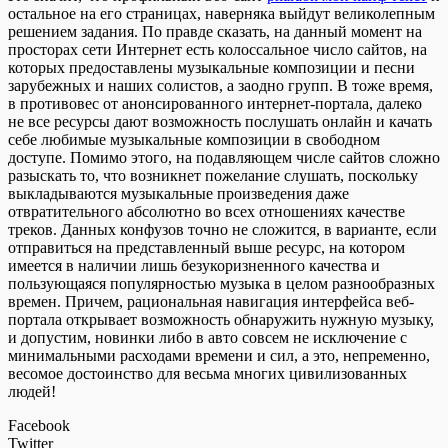
остальное на его страницах, наверняка выйдут великолепным
решением задания. По правде сказать, на данный момент на
просторах сети Интернет есть колоссальное число сайтов, на
которых предоставлены музыкальные композиции и песни
зарубежных и наших солистов, а заодно групп. В тоже время,
в противовес от анонсированного интернет-портала, далеко
не все ресурсы дают возможность послушать онлайн и качать
себе любимые музыкальные композиции в свободном
доступе. Помимо этого, на подавляющем числе сайтов сложно
разыскать то, что возникнет пожелание слушать, поскольку
выкладываются музыкальные произведения даже
отвратительного абсолютно во всех отношениях качестве
треков. Данных конфузов точно не сложится, в варианте, если
отправиться на представленный выше ресурс, на котором
имеется в наличии лишь безукоризненного качества и
пользующаяся популярностью музыка в целом разнообразных
времен. Причем, рациональная навигация интерфейса веб-
портала открывает возможность обнаружить нужную музыку,
и допустим, новинки либо в авто совсем не исключение с
минимальными расходами времени и сил, а это, непременно,
весомое достоинство для весьма многих цивилизованных
людей!
Facebook
Twitter