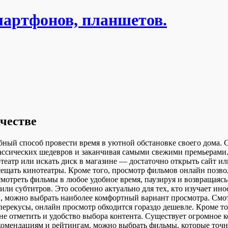
мартфонов, планшетов.
честве
ный способ провести время в уютной обстановке своего дома. С
ассических шедевров и заканчивая самыми свежими премьерами
нотеатр или искать диск в магазине — достаточно открыть сайт
сещать кинотеатры. Кроме того, просмотр фильмов онлайн позво
мотреть фильмы в любое удобное время, паузируя и возвращаяс
или субтитров. Это особенно актуально для тех, кто изучает и
, можно выбрать наиболее комфортный вариант просмотра. Смот
 перекусы, онлайн просмотр обходится гораздо дешевле. Кроме т
не отметить и удобство выбора контента. Существует огромное 
рекомендациям и рейтингам, можно выбрать фильмы, которые точ