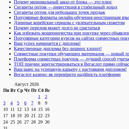
Почему минимальный заказ от блока — это плюс
Сигареты оптом — инвестиция в стабильный доход
Сигареты оптом для небольших точек продаж
Популярные форматы онлайн-обучения иностранным язы
Длинные корейские сериалы с увлекательным сюжетом
Почему перелом может долго не срастаться
Как избежать мошенничества при покупке через объявле
Популярные категории курсов на сайтах совместных пок
Ваш успех начинается с диплома!
Качественные дипломы без лишних хлопот!
Совместные покупки обучающих материалов — новый т
Платформа совместных покупок — лучший способ учить
ТОП причин зарегистрироваться в Вегаслот прямо сейча
Ваш шанс на успешную карьеру с настоящим дипломом!
Вегаслот казино: як перевірити надійність платформи
Август 2026
Пн
Вт
Ср
Чт
Пт
Сб
Вс
1
2
3
4
5
6
7
8
9
10
11
12
13
14
15
16
17
18
19
20
21
22
23
24
25
26
27
28
29
30
31