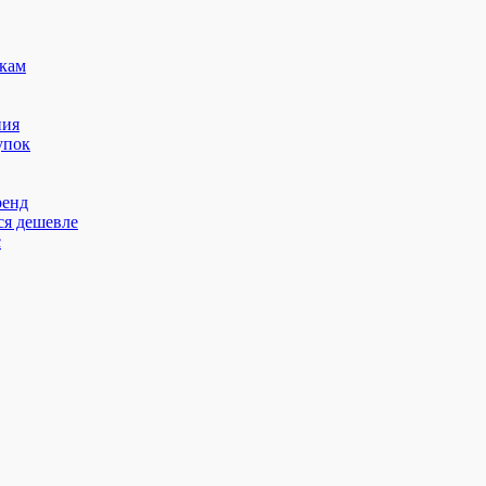
кам
ния
упок
ренд
ся дешевле
с