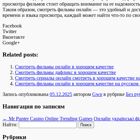
просмотра фильмов стоит обращать внимание на ее надежность
Таким образом, смотреть фильмы онлайн — это удобный и дост
времени и языка просмотра, каждый может найти что-то по св
Facebook
Twitter
Вконтакте
Google+
Related posts:
Смотреть фильмы онлайн в хорошем качестве
Смотреть фильмы дафликс в хорошем качестве
Смотреть сериалы онлайн смотреть в хорошем качестве н
Смотреть фильмы онлайн в хорошем качестве на русском
Запись опубликована
05.12.2025
автором
Gwp
в рубрике
Без р
Навигация по записям
←
Mr Punter Casino Online Trending Games
Онлайн українські ф
Найти:
Рубрики