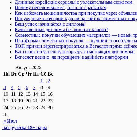
Длинные корейские сериалы с увлекательным сюжетом
Почему перелом может долго не срастаться
Как избежать мошенничества при покупке через объявле
Популярные категории курсов на сайтах совместных пок
Ваш успех начинается с диплома!
Качественные дипломы без лишних хлопот!
Совместные покупки обучающих материалов — новый т
Платформа совместных покупок — лучший способ учить
ТОП причин зарегистрироваться в Вегаслот прямо сейча
Ваш шанс на успешную карьеру с настоящим дипломом!
Вегаслот казино: як перевірити надійність платформи
Август 2026
Пн
Вт
Ср
Чт
Пт
Сб
Вс
1
2
3
4
5
6
7
8
9
10
11
12
13
14
15
16
17
18
19
20
21
22
23
24
25
26
27
28
29
30
31
« Июл
чат рулетка 18+ пары