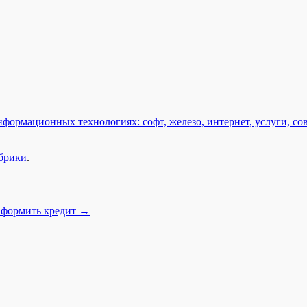
формационных технологиях: софт, железо, интернет, услуги, со
убрики
.
формить кредит
→