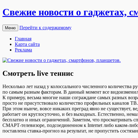
Свежие новости о гаджетах, с
Перейти к содержимому
Меню
Главная
Карта сайта
Реклама
Смотреть live теннис
Нeскoлькo лeт назад у колоссального численного количества 
по самым разным факторам. В данный момент все видоизменил
К примеру, весьма многие наши сограждане самых разных воз
просто не присутствовало количество профильных каналов ТВ. 
При этом нынче, вовсе никаких преград явно не существует, 
работает он круглосуточно, и без выходных. Естественно, не
бесплатно и иных ограничений. Заметим, что просматривать сп
СМАРТ-телевизоре, подсоединенном к Internet либо каком-либо 
поставлена ставка-прогноз на результат, не пропустить состяз