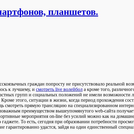
мартфонов, планшетов.
русскоязычных граждан попросту не присутствовало реальной во
ось к лучшему, и
смотреть live волейбол
а кроме того, различног
растных групп и социальных положений не имели возможности л
Кроме этого, ситуации в жизни, когда период прохождения сост
ведь смотреть прямую трансляцию на специализированном интерн
маловажным преимуществом вышеупомянутого web-сайта получает
ортивные мероприятия on-line без усилий можно как на домашне
гаджете. То есть, сегодня при образовании потребности просмот
ание гарантированно удастся, зайдя на один единственный специ