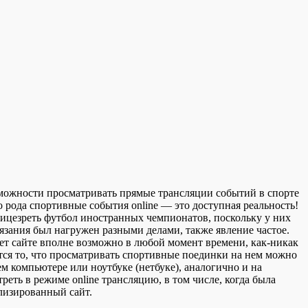
зможности просматривать прямые трансляции событий в спорте
о рода спортивные события online — это доступная реальность!
ицезреть футбол иностранных чемпионатов, поскольку у них
язания был нагружен разными делами, также явление частое.
ет сайте вполне возможно в любой момент времени, как-никак
ся то, что просматривать спортивные поединки на нем можно
м компьютере или ноутбуке (нетбуке), аналогично и на
реть в режиме online трансляцию, в том числе, когда была
ализированный сайт.