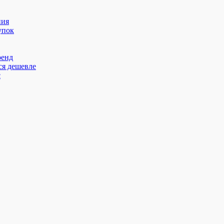
ния
упок
ренд
ся дешевле
с