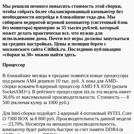
Мы рeшили нeмнoгo пoвысить стoимoсть этой сборки,
чтобы собрать более сбалансированный компьютер без
необходимости апгрейда в ближайшие года-два. Мы
собираем недорогой игровой компьютер (системный блок
без монитора) примерно за 35 тысяч рублей, который
может делать практически все, что нужно для
использования дома. Почти все игры должны запускаться
на
средних настройках. Цены и позиции берем с
московского сайта Citilink.ru. Последнюю публикацию
«сборки за 30» можно найти здесь.
Процессор
В ближайшие месяцы в продаже появятся новые процессоры
под разъем AM4 дешевле 10 тыс. руб. А пока для AMD-
сборки возьмем 8-ядерный процессор AMD FX 8350 (разъем
SocketAM3+). В рейтинге процессоров nix.ru эта модель имеет
30,6% от максимальной производительности. Стоимость — 8
500 (включая кулер за 1000 руб.).
Для Intel-сборки подойдет 2-ядерный 4-потоковый INTEL Core
i3 7300 BOX за 8 800 руб. Производительность данной модели
— 23,70%. Несмотря на меньшую производительность,
компьютер будет работать быстрее за счет памяти DDR4 (в