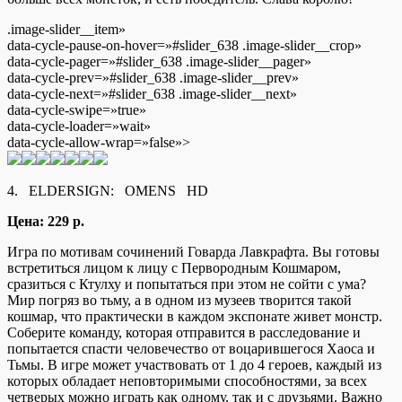
.image-slider__item»
data-cycle-pause-on-hover=»#slider_638 .image-slider__crop»
data-cycle-pager=»#slider_638 .image-slider__pager»
data-cycle-prev=»#slider_638 .image-slider__prev»
data-cycle-next=»#slider_638 .image-slider__next»
data-cycle-swipe=»true»
data-cycle-loader=»wait»
data-cycle-allow-wrap=»false»>
4. ELDERSIGN: OMENS HD
Цена: 229 р.
Игра по мотивам сочинений Говарда Лавкрафта. Вы готовы
встретиться лицом к лицу с Первородным Кошмаром,
сразиться с Ктулху и попытаться при этом не сойти с ума?
Мир погряз во тьму, а в одном из музеев творится такой
кошмар, что практически в каждом экспонате живет монстр.
Соберите команду, которая отправится в расследование и
попытается спасти человечество от воцарившегося Хаоса и
Тьмы. В игре может участвовать от 1 до 4 героев, каждый из
которых обладает неповторимыми способностями, за всех
четверых можно играть как одному, так и с друзьями. Важно