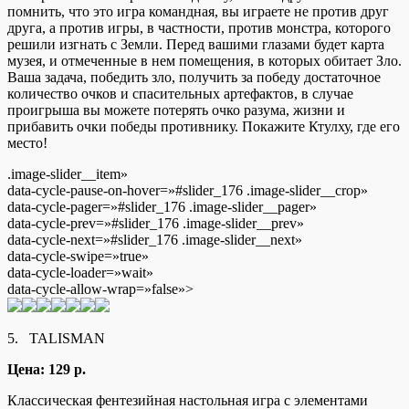
помнить, что это игра командная, вы играете не против друг
друга, а против игры, в частности, против монстра, которого
решили изгнать с Земли. Перед вашими глазами будет карта
музея, и отмеченные в нем помещения, в которых обитает Зло.
Ваша задача, победить зло, получить за победу достаточное
количество очков и спасительных артефактов, в случае
проигрыша вы можете потерять очко разума, жизни и
прибавить очки победы противнику. Покажите Ктулху, где его
место!
.image-slider__item»
data-cycle-pause-on-hover=»#slider_176 .image-slider__crop»
data-cycle-pager=»#slider_176 .image-slider__pager»
data-cycle-prev=»#slider_176 .image-slider__prev»
data-cycle-next=»#slider_176 .image-slider__next»
data-cycle-swipe=»true»
data-cycle-loader=»wait»
data-cycle-allow-wrap=»false»>
5. TALISMAN
Цена: 129 р.
Классическая фентезийная настольная игра с элементами