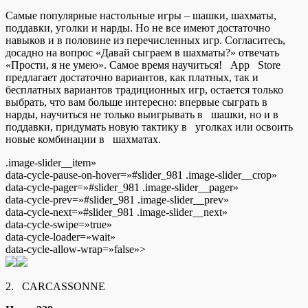
Самые популярные настольные игры – шашки, шахматы,
поддавки, уголки и нарды. Но не все имеют достаточно
навыков и в половине из перечисленных игр. Согласитесь,
досадно на вопрос «Давай сыграем в шахматы?» отвечать
«Прости, я не умею». Самое время научиться! App Store
предлагает достаточно вариантов, как платных, так и
бесплатных вариантов традиционных игр, остается только
выбрать, что вам больше интересно: впервые сыграть в
нарды, научиться не только выигрывать в шашки, но и в
поддавки, придумать новую тактику в уголках или освоить
новые комбинации в шахматах.
.image-slider__item»
data-cycle-pause-on-hover=»#slider_981 .image-slider__crop»
data-cycle-pager=»#slider_981 .image-slider__pager»
data-cycle-prev=»#slider_981 .image-slider__prev»
data-cycle-next=»#slider_981 .image-slider__next»
data-cycle-swipe=»true»
data-cycle-loader=»wait»
data-cycle-allow-wrap=»false»>
2. CARCASSONNE