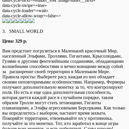
data-cycle-next=»#slider_994 .image-slider__next»
data-cycle-swipe=»true»
data-cycle-loader=»wait»
data-cycle-allow-wrap=»false»>
3. SMALL WORLD
Цена: 329 р.
Вам предстоит погрузиться в Маленький красочный Мир,
населенный Эльфами, Троллями, Гигантами, Крысолюдьми,
Гулями и другими фентезийными созданиями, обладающими
волшебными способностями и вечно воющими между собой
за расширение своей территории в Маленьком Мире.
Правила просты: Выберите расу, каждая из них обладает
своими неповторимыми особенностями. Например, Фермеры
получают дополнительную монетку за то, что контролируют
поля. Но есть и еще одна дополнительная способность,
которая дается каждой расе в случайном порядке, таким
образом Тролли могут стать летающими, Гиганты
плавающими, а Эльфы агрессивными Берсерками. Как только
вы определитесь с выбором, настанет время захвата.
Покоряйте территории, отвоевывайте их у противника,
получайте за это монетки. Тот, кто заработал в конце игры
больше всех монеток, и есть победитель. Слава королю!