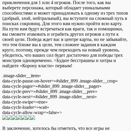
приключения для 1 или 4 игроков. После того, как вы
выберете персонажа, который обладает уникальными
способностями и может принадлежать к одному из трех типов
(добрый, злой, нейтральный), вы вступите на сложный путь в
поисках сокровищ. Для этого вам нужно пройти всю карту.
На пути вам будут встречаться как враги, так и помощники,
вы сможете атаковать и ограбить других игроков а пути к
своей цели. Победа ждет вас в центре карты, но не забывайте,
что тем ближе вы к цели, тем сложнее задания в каждом
круге, поэтому, прежде чем переходить на новый уровень,
убедитесь, что ваших сил будет достаточно для победы трех
монстров одновременно. ÷Будьте бесстрашны и хитры и
найдите «Корону власти» первым!
.image-slider__item»
data-cycle-pause-on-hover=»#slider_899 .image-slider__crop»
data-cycle-pager=»#slider_899 .image-slider__pager»
data-cycle-prev=»#slider_899 .image-slider__prev»
data-cycle-next=»#slider_899 .image-slider__next»
data-cycle-swipe=»true»
data-cycle-loader=»wait»
data-cycle-allow-wrap=»false»>
В заключение, хотелось бы отметить, что все игры не