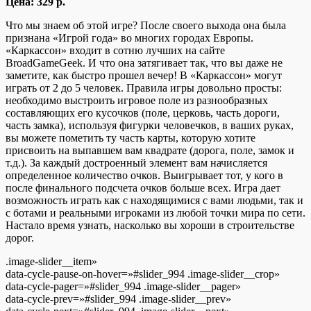
Цена: 329 р.
Что мы знаем об этой игре? После своего выхода она была
признана «Игрой года» во многих городах Европы.
«Каркассон» входит в сотню лучших на сайте
BroadGameGeek. И что она затягивает так, что вы даже не
заметите, как быстро прошел вечер! В «Каркассон» могут
играть от 2 до 5 человек. Правила игры довольно просты:
необходимо выстроить игровое поле из разнообразных
составляющих его кусочков (поле, церковь, часть дороги,
часть замка), используя фигурки человечков, в ваших руках,
вы можете пометить ту часть карты, которую хотите
присвоить на выпавшем вам квадрате (дорога, поле, замок и
т.д.). За каждый достроенный элемент вам начисляется
определенное количество очков. Выигрывает тот, у кого в
после финального подсчета очков больше всех. Игра дает
возможность играть как с находящимися с вами людьми, так и
с ботами и реальными игроками из любой точки мира по сети.
Настало время узнать, насколько вы хороши в строительстве
дорог.
.image-slider__item»
data-cycle-pause-on-hover=»#slider_994 .image-slider__crop»
data-cycle-pager=»#slider_994 .image-slider__pager»
data-cycle-prev=»#slider_994 .image-slider__prev»