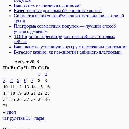
покупок
Ваш успех начинается с диплома!
Качественные дипломы без лишних хлопот!
Совместные покупки обучающих материалов — новый
тренд
Платформа совместных покупок — лучший способ
учиться дешевле
ТОП причин зарегистрироваться в Вегаслот прямо
сейчас
Ваш шанс на успешную карьеру с настоящим дипломом!
Вегаслот казино: як перевірити надійність платформи
Август 2026
Пн
Вт
Ср
Чт
Пт
Сб
Вс
1
2
3
4
5
6
7
8
9
10
11
12
13
14
15
16
17
18
19
20
21
22
23
24
25
26
27
28
29
30
31
« Июл
чат рулетка 18+ пары