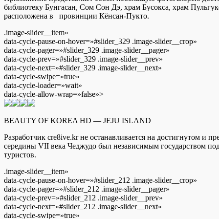
библиотеку Бунгасан, Сом Сон Дэ, храм Бусокса, храм Пульгу
расположена в провинции Кёнсан-Пукто.
.image-slider__item»
data-cycle-pause-on-hover=»#slider_329 .image-slider__crop»
data-cycle-pager=»#slider_329 .image-slider__pager»
data-cycle-prev=»#slider_329 .image-slider__prev»
data-cycle-next=»#slider_329 .image-slider__next»
data-cycle-swipe=»true»
data-cycle-loader=»wait»
data-cycle-allow-wrap=»false»>
BEAUTY OF KOREA HD — JEJU ISLAND
Разработчик cre8ive.kr не останавливается на достигнутом и 
середины VII века Чеджудо был независимым государством п
туристов.
.image-slider__item»
data-cycle-pause-on-hover=»#slider_212 .image-slider__crop»
data-cycle-pager=»#slider_212 .image-slider__pager»
data-cycle-prev=»#slider_212 .image-slider__prev»
data-cycle-next=»#slider_212 .image-slider__next»
data-cycle-swipe=»true»