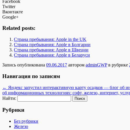
Facebook
Twitter
Вконтакте
Google+
Related posts:
Страна пребывания: Apple in the UK
Страна пребывания: Apple в Болгарии
Страна пребывания: Apple в Швеции
Страна пребывания: Apple в Беларуси
Запись опубликована
09.06.2017
автором
adminGWP
в рубрике
Навигация по записям
←
Яндекс запустил интерактивную карту осадков — блог об ин
об информационных технологиях: софт, железо, интернет, услу
Найти:
Рубрики
Без рубрики
Железо