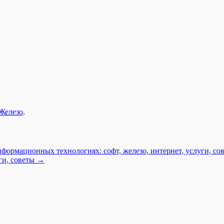
Железо
.
формационных технологиях: софт, железо, интернет, услуги, со
ги, советы
→