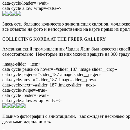
data-cycle-loader=»wait»
data-cycle-allow-wrap=»false»>
Здесь есть большое количество живописных склонов, моллюск
все объекты на фото и непосредственно на карте прямо из при
COLLECTING KOREA AT THE FREER GALLERY
Американский промышленник Чарльз Ланг был известен своей к
самостоятельно. Некоторые из них можно вращать на 360 град
.image-slider__item»
data-cycle-pause-on-hover=»#slider_187 .image-slider__crop»
data-cycle-pager=»#slider_187 .image-slider__pager»
data-cycle-prev=»#slider_187 .image-slider__prev»
data-cycle-next=»#slider_187 .image-slider__next»
data-cycle-swipe=»true»
data-cycle-loader=»wait»
data-cycle-allow-wrap=»false»>
Помимо фотографий с аннотациями, вас ожидает несколько о
десятками журналистов.