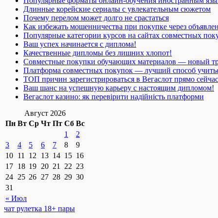
Популярные форматы онлайн-обучения иностранным язы
Длинные корейские сериалы с увлекательным сюжетом
Почему перелом может долго не срастаться
Как избежать мошенничества при покупке через объявле
Популярные категории курсов на сайтах совместных пок
Ваш успех начинается с диплома!
Качественные дипломы без лишних хлопот!
Совместные покупки обучающих материалов — новый т
Платформа совместных покупок — лучший способ учить
ТОП причин зарегистрироваться в Вегаслот прямо сейча
Ваш шанс на успешную карьеру с настоящим дипломом!
Вегаслот казино: як перевірити надійність платформи
Август 2026
Пн
Вт
Ср
Чт
Пт
Сб
Вс
1
2
3
4
5
6
7
8
9
10
11
12
13
14
15
16
17
18
19
20
21
22
23
24
25
26
27
28
29
30
31
« Июл
чат рулетка 18+ пары