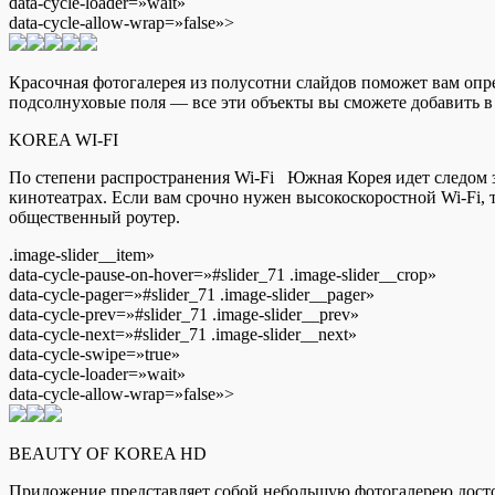
data-cycle-loader=»wait»
data-cycle-allow-wrap=»false»>
Красочная фотогалерея из полусотни слайдов поможет вам опр
подсолнуховые поля — все эти объекты вы сможете добавить в
KOREA WI-FI
По степени распространения Wi-Fi Южная Корея идет следом за
кинотеатрах. Если вам срочно нужен высокоскоростной Wi-Fi, 
общественный роутер.
.image-slider__item»
data-cycle-pause-on-hover=»#slider_71 .image-slider__crop»
data-cycle-pager=»#slider_71 .image-slider__pager»
data-cycle-prev=»#slider_71 .image-slider__prev»
data-cycle-next=»#slider_71 .image-slider__next»
data-cycle-swipe=»true»
data-cycle-loader=»wait»
data-cycle-allow-wrap=»false»>
BEAUTY OF KOREA HD
Приложение представляет собой небольшую фотогалерею досто