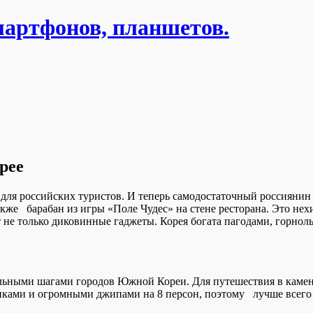
мартфонов, планшетов.
рее
ля российских туристов. И теперь самодостаточный россиянин 
же барабан из игры «Поле Чудес» на стене ресторана. Это нехи
ят не только диковинные гаджеты. Корея богата пагодами, го
льными шагами городов Южной Кореи. Для путешествия в камен
ми и огромными джипами на 8 персон, поэтому лучше всего пу