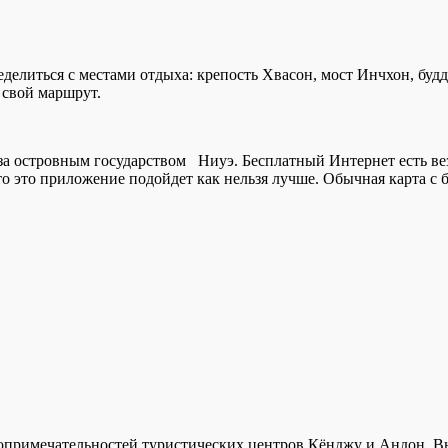
еделиться с местами отдыха: крепость Хвасон, мост Инчхон, бу
 свой маршрут.
 островным государством Ниуэ. Бесплатный Интернет есть везде
то это приложение подойдет как нельзя лучше. Обычная карта с
примечательностей туристических центров Кёнджу и Андон. Вн