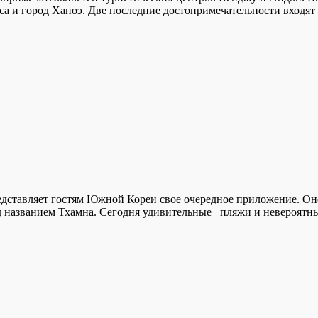
кса и город Ханоэ. Две последние достопримечательности вход
представляет гостям Южной Кореи свое очередное приложение. О
од названием Тхамна. Сегодня удивительные пляжи и невероят