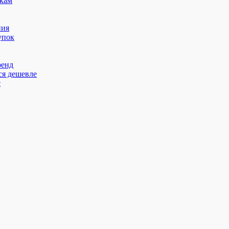
кам
ния
упок
ренд
ся дешевле
с