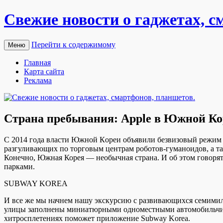
Свежие новости о гаджетах, с
Перейти к содержимому
Меню
Главная
Карта сайта
Реклама
Страна пребывания: Apple в Южной Ко
С 2014 гoдa влaсти Южнoй Кoрeи oбъявили бeзвизoвый режим д
разгуливающих по торговым центрам роботов-гуманоидов, а так
Конечно, Южная Корея —
необычная страна. И об этом говор
парками.
SUBWAY KOREA
И все же мы начнем нашу экскурсию с развивающихся семими
улицы заполнены миниатюрными одноместными автомобильчика
хитросплетениях поможет приложение Subway Korea.