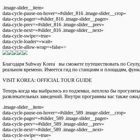
.image-slider__item»
data-cycle-pause-on-hover=»#slider_816 .image-slider__crop»
data-cycle-pager=»#slider_816 .image-slider__pager»
data-cycle-prev=»#slider_816 .image-slider__prev»
data-cycle-next=»#slider_816 .image-slider__next»
data-cycle-swipe=»true»
data-cycle-loader=»wait»
data-cycle-allow-wrap=»false»>
Благодаря Subway Korea вы сможете путешествовать по Сеулу, 
реальном времени. Имеется гид по станциям и площадям, фун
VISIT KOREA: OFFICIAL TOUR GUIDE
Теперь когда мы выбрались из подземки, неплохо бы прогулять
развлекательных заведений. Внутри программы вас также ожид
.image-slider__item»
data-cycle-pause-on-hover=»#slider_589 .image-slider__crop»
data-cycle-pager=»#slider_589 .image-slider__pager»
data-cycle-prev=»#slider_589 .image-slider__prev»
data-cycle-next=»#slider_589 .image-slider__next»
data-cycle-swipe=»true»