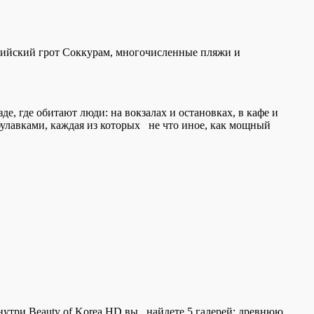
ддийский грот Соккурам, многочисленные пляжи и
, где обитают люди: на вокзалах и остановках, в кафе и
 булавками, каждая из которых не что иное, как мощный
утри Beauty of Korea HD вы найдете 5 галерей: древнюю