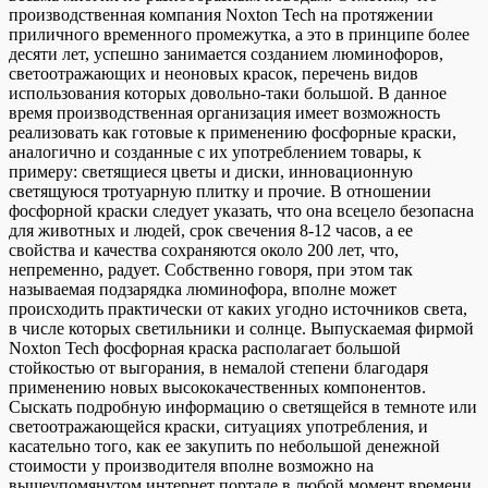
производственная компания Noxton Tech на протяжении
приличного временного промежутка, а это в принципе более
десяти лет, успешно занимается созданием люминофоров,
светоотражающих и неоновых красок, перечень видов
использования которых довольно-таки большой. В данное
время производственная организация имеет возможность
реализовать как готовые к применению фосфорные краски,
аналогично и созданные с их употреблением товары, к
примеру: светящиеся цветы и диски, инновационную
светящуюся тротуарную плитку и прочие. В отношении
фосфорной краски следует указать, что она всецело безопасна
для животных и людей, срок свечения 8-12 часов, а ее
свойства и качества сохраняются около 200 лет, что,
непременно, радует. Собственно говоря, при этом так
называемая подзарядка люминофора, вполне может
происходить практически от каких угодно источников света,
в числе которых светильники и солнце. Выпускаемая фирмой
Noxton Tech фосфорная краска располагает большой
стойкостью от выгорания, в немалой степени благодаря
применению новых высококачественных компонентов.
Сыскать подробную информацию о светящейся в темноте или
светоотражающейся краски, ситуациях употребления, и
касательно того, как ее закупить по небольшой денежной
стоимости у производителя вполне возможно на
вышеупомянутом интернет портале в любой момент времени.