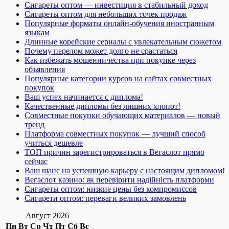
Сигареты оптом — инвестиция в стабильный доход
Сигареты оптом для небольших точек продаж
Популярные форматы онлайн-обучения иностранным
языкам
Длинные корейские сериалы с увлекательным сюжетом
Почему перелом может долго не срастаться
Как избежать мошенничества при покупке через
объявления
Популярные категории курсов на сайтах совместных
покупок
Ваш успех начинается с диплома!
Качественные дипломы без лишних хлопот!
Совместные покупки обучающих материалов — новый
тренд
Платформа совместных покупок — лучший способ
учиться дешевле
ТОП причин зарегистрироваться в Вегаслот прямо
сейчас
Ваш шанс на успешную карьеру с настоящим дипломом!
Вегаслот казино: як перевірити надійність платформи
Сигареты оптом: низкие цены без компромиссов
Сигарети оптом: переваги великих замовлень
Август 2026
Пн
Вт
Ср
Чт
Пт
Сб
Вс