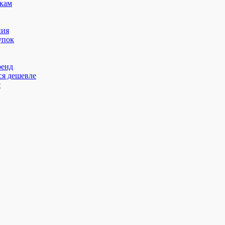
кам
ния
упок
ренд
ся дешевле
с