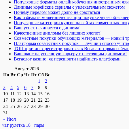
Популярные форматы онлайн-обучения иностранным язы
Длинные корейские сериалы с увлекательным сюжетом
Почему перелом может долго не срастаться
Как избежать мошенничества при покупке через объявле
Популярные категории курсов на сайтах совместных пок
Ваш успех начинается с диплома!
Качественные дипломы без лишних хлопот!
Совместные покупки обучающих материалов — новый т
Платформа совместных покупок — лучший способ учить
ТОП причин зарегистрироваться в Вегаслот прямо сейча
Ваш шанс на успешную карьеру с настоящим дипломом!
Вегаслот казино: як перевірити надійність платформи
Август 2026
Пн
Вт
Ср
Чт
Пт
Сб
Вс
1
2
3
4
5
6
7
8
9
10
11
12
13
14
15
16
17
18
19
20
21
22
23
24
25
26
27
28
29
30
31
« Июл
чат рулетка 18+ пары