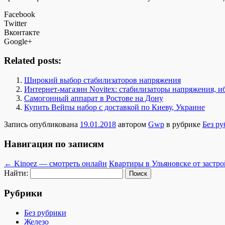
Facebook
Twitter
Вконтакте
Google+
Related posts:
Широкий выбор стабилизаторов напряжения
Интернет-магазин Novitex: стабилизаторы напряжения, иб
Cамогонный аппарат в Ростове на Дону
Купить Вейпы набор с доставкой по Киеву, Украине
Запись опубликована
19.01.2018
автором
Gwp
в рубрике
Без р
Навигация по записям
←
Kinoez — смотреть онлайн
Квартиры в Ульяновске от заст
Найти:
Рубрики
Без рубрики
Железо