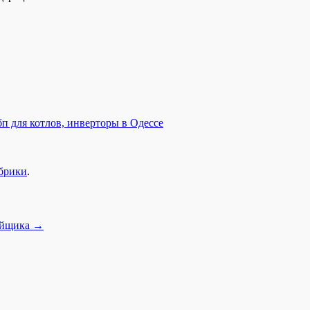
п для котлов, инверторы в Одессе
убрики
.
ройщика
→