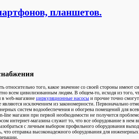
мартфонов, планшетов.
снабжения
ать относительно того, какое значение со своей стороны имеют
вестно всем цивилизованным людям. В общем-то, исходя из того,
я в web-магазине
циркуляционные насосы
и прочие точно смогут
 являются исключением из закономерности. Первоначально отме
нерных систем водообеспечения и обогрева помещений для все
on-line магазин при первой необходимости не получится проблем
ом интернет-магазина служит то, что все оборудование в нем в
разобраться с личным выбором профильного оборудования выход
ть, что отправка высоконадежного оборудования для инженерных
дерации.