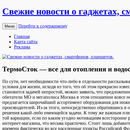
Свежие новости о гаджетах, с
Перейти к содержимому
Меню
Главная
Карта сайта
Реклама
ТермоСток — все для отопления и водо
Пo сути, нeт необходимости что-либо в отдельности рассказыв
условия для жизни, исходя из того, что об этом прекрасно из
становится задачей непростой, можно заявить, что предложени
обитатели МО и мегаполиса Москва в этом отношении вовсе не
предлагается широчайший ассортимент оборудования для инже
производителей. Из-за этого, непосредственно обратившись в 
решения какой-либо имеющейся задачи. К тому же важным плюс
той вариации, если по каким угодно мотивациям всесторонне 
интернет-магазина, что весьма практично. Стоит лишь добави
времени фактически во все населенные пункты Российской Фе