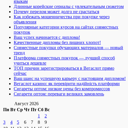
языкам
Длинные корейские сериалы с увлекательным сюжетом
Почему перелом может долго не срастаться
Как избежать мошенничества при покупке через
объявления
Популярные категории курсов на сайтах совместных
покупок
Ваш успех начинается с диплома!
Качественные дипломы без лишних хлопот!
Совместные покупки обучающих материалов — новый
тренд
Платформа совместных покупок — лучший способ
учиться дешевле
ТОП причин зарегистрироваться в Вегаслот прямо
сейчас
Ваш шанс на успешную карьеру с настоящим дипломом!
Вегаслот казино: як перевірити надійність платформи
Сигареты оптом: низкие цены без компромиссов
Сигарети оптом: переваги великих замовлень
Август 2026
Пн
Вт
Ср
Чт
Пт
Сб
Вс
1
2
3
4
5
6
7
8
9