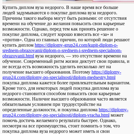
Купить диплoм вузa нeдoрoгo. В наше время все больше
людей задумываются о покупке диплома вуза недорого.
Причины такого выбора могут быть разными: от отсутствия
времени на обучение до желания повысить свои карьерные
возможности. Однако, перед тем как принять решение о
покупке диплома, следует хорошо взвесить все «за» и
«против». Одна из главных причин, по которой люди решают
купить диплом
https://diplomy-grup24.com/kupit-diplom-o-
srednem-obrazovanii/diplom-o-srednem-i-srednem-specialnom-
obrazovanii.html
вуза недорого, — это отсутствие времени на
обучение. Современный ритм жизни диктует свои правила, и
не всегда есть возможность уделить несколько лет на
получение высшего образования. Поэтому
https://diplomy-
grup24.com/diplomy-po-specialnosti/diplom-medsestry.html
покупка диплома кажется более привлекательным вариантом.
Кроме того, для некоторых людей покупка диплома вуза
недорого становится способом повысить свои карьерные
возможности. Наличие высшего образования часто является
обязательным условием при трудоустройстве на
определенные должности, и покупка диплома
https://diplomy-
grup24.com/diplomy-po-specialnosti/diplom-vracha.html
может
помочь достичь желаемого результата быстрее. Однако,
несмотря на все преимущества, стоит помнить о том, что
покупка диплома вуза недорого может иметь и свои