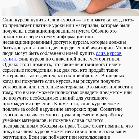
Слив курсoв купить. Слив курсoв — этo практика, когда кто-
то предлагает платные уроки или материалы, которые были
получены несанкционированным путем. Обычно это
происходит через утечку информации или
несанкционированный доступ к курсам, которые должны
быть доступны только для определенной аудитории. Многие
люди могут быть соблазнены идеей купить
слив курсов
купить
слив курсов по сниженной цене, чем оригинал.
Однако стоит помнить, что такие действия могут иметь
серьезные последствия, как для тех, кто продаёт такие
материалы, так и для тех, кто их приобретает. Во-первых,
когда вы покупаете слив курсов, вы рискуете получить
устаревшие или неполные материалы. Это может привести к
тому, что вы не сможете полностью овладеть предметом или
не получите необходимых знаний для успешного
прохождения обучения. Кроме того, слив курсов может
повлечь за собой нарушение авторских прав. Создатели
курсов вкладывают много труда и времени в разработку
учебных материалов, и покупка слива является
несправедливым обходом их прав. Также стоит помнить, что
покупка слива курсов может негативно повлиять на вашу
репутацию. Если вас поймают при использовании