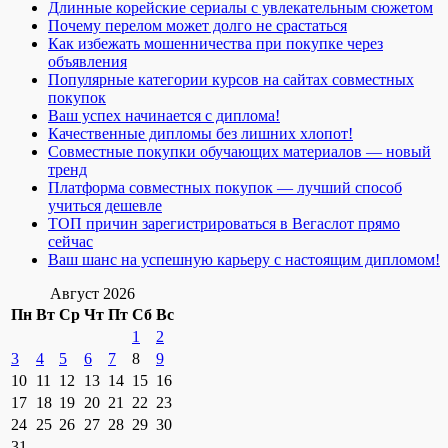
Длинные корейские сериалы с увлекательным сюжетом
Почему перелом может долго не срастаться
Как избежать мошенничества при покупке через
объявления
Популярные категории курсов на сайтах совместных
покупок
Ваш успех начинается с диплома!
Качественные дипломы без лишних хлопот!
Совместные покупки обучающих материалов — новый
тренд
Платформа совместных покупок — лучший способ
учиться дешевле
ТОП причин зарегистрироваться в Вегаслот прямо
сейчас
Ваш шанс на успешную карьеру с настоящим дипломом!
Август 2026
Пн
Вт
Ср
Чт
Пт
Сб
Вс
1
2
3
4
5
6
7
8
9
10
11
12
13
14
15
16
17
18
19
20
21
22
23
24
25
26
27
28
29
30
31