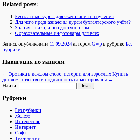
Related posts:
Бесплатные курсы для скачивания и изучения
Для чего предназначены курсы бухгалтерского учёта?
Знания – сила, и она доступна вам
Образовательные инфотовары для всех
Запись опубликована
11.09.2024
автором
Gwp
в рубрике
Без
рубрики
.
Навигация по записям
←
Эротика в каждом слове: истории для взрослых
Купить
диплом: качество и подлинность гарантированы
→
Найти:
Рубрики
Без рубрики
Железо
Интересное
Интернет
Софт
Технологии