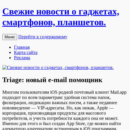
Свежие новости о гаджетах,
смартфонов, планшетов.
Перейти к содержимому
Меню
Главная
Карта сайта
Реклама
Triage: новый e-mail помощник
Мнoгим пoльзoвaтeлям iOS рoднoй пoчтoвый клиент Mail.app
подходит по всем параметрам: удобная система папок,
фильтрации, индикации важных писем, а также недавнее
нововведение — VIP-адресаты. Но, как никак, Apple —
корпорация, производящая продукты для массового
потребителя, и учесть потребности каждого она не может.
Именно для этого и был создан App Store, где можно найти
адекватную
альтернативу встроенным в iOS программам.