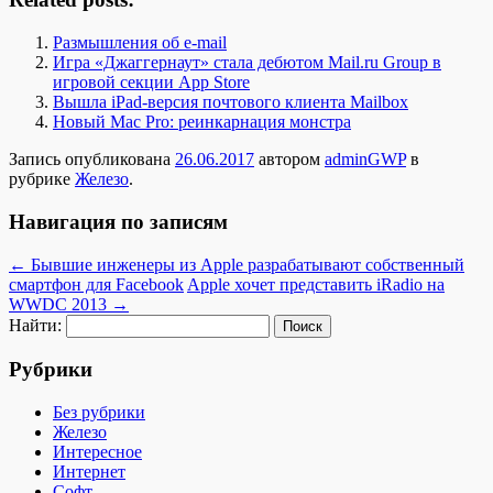
Размышления об e-mail
Игра «Джаггернаут» стала дебютом Mail.ru Group в
игровой секции App Store
Вышла iPad-версия почтового клиента Mailbox
Новый Mac Pro: реинкарнация монстра
Запись опубликована
26.06.2017
автором
adminGWP
в
рубрике
Железо
.
Навигация по записям
←
Бывшие инженеры из Apple разрабатывают собственный
смартфон для Facebook
Apple хочет представить iRadio на
WWDC 2013
→
Найти:
Рубрики
Без рубрики
Железо
Интересное
Интернет
Софт