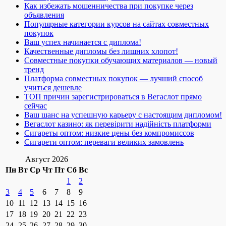
Как избежать мошенничества при покупке через
объявления
Популярные категории курсов на сайтах совместных
покупок
Ваш успех начинается с диплома!
Качественные дипломы без лишних хлопот!
Совместные покупки обучающих материалов — новый
тренд
Платформа совместных покупок — лучший способ
учиться дешевле
ТОП причин зарегистрироваться в Вегаслот прямо
сейчас
Ваш шанс на успешную карьеру с настоящим дипломом!
Вегаслот казино: як перевірити надійність платформи
Сигареты оптом: низкие цены без компромиссов
Сигарети оптом: переваги великих замовлень
Август 2026
Пн
Вт
Ср
Чт
Пт
Сб
Вс
1
2
3
4
5
6
7
8
9
10
11
12
13
14
15
16
17
18
19
20
21
22
23
24
25
26
27
28
29
30