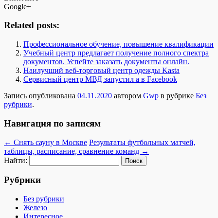
Google+
Related posts:
Профессиональное обучение, повышение квалификации
Учебный центр предлагает получение полного спектра
документов. Успейте заказать документы онлайн.
Наилучший веб-торговый центр одежды Kasta
Cервисный центр МВД запустил а в Facebook
Запись опубликована
04.11.2020
автором
Gwp
в рубрике
Без
рубрики
.
Навигация по записям
←
Снять сауну в Москве
Результаты футбольных матчей,
таблицы, расписание, сравнение команд
→
Найти:
Рубрики
Без рубрики
Железо
Интересное