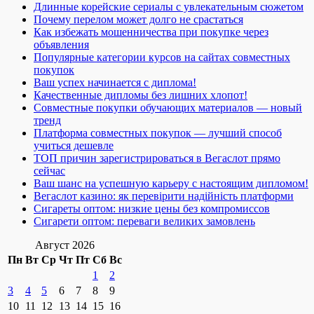
Длинные корейские сериалы с увлекательным сюжетом
Почему перелом может долго не срастаться
Как избежать мошенничества при покупке через
объявления
Популярные категории курсов на сайтах совместных
покупок
Ваш успех начинается с диплома!
Качественные дипломы без лишних хлопот!
Совместные покупки обучающих материалов — новый
тренд
Платформа совместных покупок — лучший способ
учиться дешевле
ТОП причин зарегистрироваться в Вегаслот прямо
сейчас
Ваш шанс на успешную карьеру с настоящим дипломом!
Вегаслот казино: як перевірити надійність платформи
Сигареты оптом: низкие цены без компромиссов
Сигарети оптом: переваги великих замовлень
Август 2026
Пн
Вт
Ср
Чт
Пт
Сб
Вс
1
2
3
4
5
6
7
8
9
10
11
12
13
14
15
16