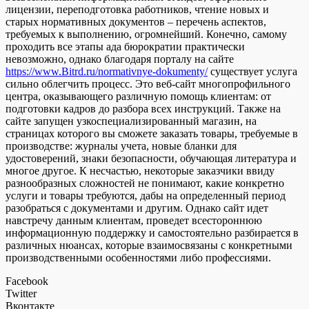
лицензии, переподготовка работников, чтение новых и
старых нормативных документов – перечень аспектов,
требуемых к выполнению, огромнейший. Конечно, самому
проходить все этапы ада бюрократии практически
невозможно, однако благодаря порталу на сайте
https://www.Bitrd.ru/normativnye-dokumenty/
существует услуга
сильно облегчить процесс. Это веб-сайт многопрофильного
центра, оказывающего различную помощь клиентам: от
подготовки кадров до разбора всех инструкций. Также на
сайте запущен узкоспециализированный магазин, на
страницах которого вы сможете заказать товары, требуемые в
производстве: журналы учета, новые бланки для
удостоверений, знаки безопасности, обучающая литература и
многое другое. К несчастью, некоторые заказчики ввиду
разнообразных сложностей не понимают, какие конкретно
услуги и товары требуются, дабы на определенный период
разобраться с документами и другим. Однако сайт идет
навстречу данным клиентам, проведет всестороннюю
информационную поддержку и самостоятельно разбирается в
различных нюансах, которые взаимосвязаны с конкретными
производственными особенностями либо профессиями.
Facebook
Twitter
Вконтакте