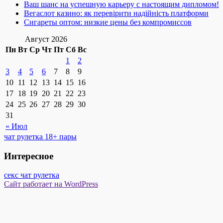
Ваш шанс на успешную карьеру с настоящим дипломом!
Вегаслот казино: як перевірити надійність платформи
Сигареты оптом: низкие цены без компромиссов
Август 2026
Пн
Вт
Ср
Чт
Пт
Сб
Вс
1
2
3
4
5
6
7
8
9
10
11
12
13
14
15
16
17
18
19
20
21
22
23
24
25
26
27
28
29
30
31
« Июл
чат рулетка 18+ пары
Интересное
секс чат рулетка
Сайт работает на WordPress