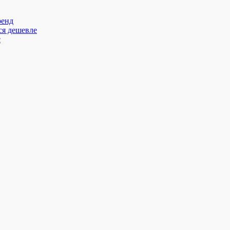
ренд
ся дешевле
с