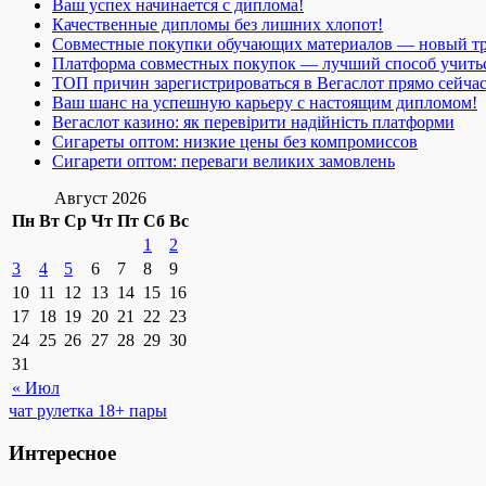
Ваш успех начинается с диплома!
Качественные дипломы без лишних хлопот!
Совместные покупки обучающих материалов — новый т
Платформа совместных покупок — лучший способ учить
ТОП причин зарегистрироваться в Вегаслот прямо сейча
Ваш шанс на успешную карьеру с настоящим дипломом!
Вегаслот казино: як перевірити надійність платформи
Сигареты оптом: низкие цены без компромиссов
Сигарети оптом: переваги великих замовлень
Август 2026
Пн
Вт
Ср
Чт
Пт
Сб
Вс
1
2
3
4
5
6
7
8
9
10
11
12
13
14
15
16
17
18
19
20
21
22
23
24
25
26
27
28
29
30
31
« Июл
чат рулетка 18+ пары
Интересное