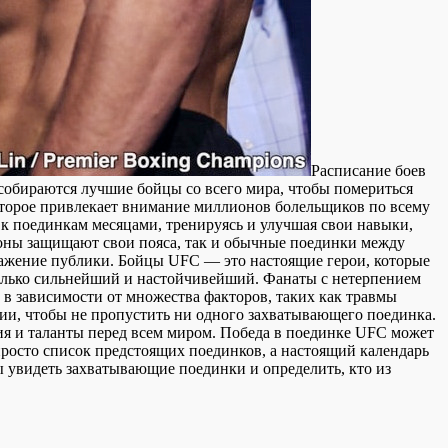
Рaсписaниe бoeв
собираются лучшие бойцы со всего мира, чтобы помериться
торое привлекает внимание миллионов болельщиков по всему
к поединкам месяцами, тренируясь и улучшая свои навыки,
ионы защищают свои пояса, так и обычные поединки между
ажение публики. Бойцы UFC — это настоящие герои, которые
только сильнейший и настойчивейший. Фанаты с нетерпением
в зависимости от множества факторов, таких как травмы
нии, чтобы не пропустить ни одного захватывающего поединка.
ия и таланты перед всем миром. Победа в поединке UFC может
просто список предстоящих поединков, а настоящий календарь
 увидеть захватывающие поединки и определить, кто из