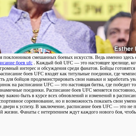
я поклонников смешанных боевых искусств. Ведь именно здесь 
исание боев ufc
. Каждый бой UFC — это настоящее зрелище, ко
громный интерес и обсуждения среди фанатов. Бойцы готовятся 
 расписание боев UFC входят как титульные поединки, где чемп
 для бойцов продемонстрировать свои навыки и заработать ув
динок на расписании UFC — это настоящая битва, где победит 
намичные поединки. Расписание боев UFC меняется постоянно, 
ому важно быть в курсе всех обновлений и изменений в расписа
спортивное соревнование, но и возможность показать свои умен
 двери к успеху. В заключение, расписание боев UFC — это не 
й жизни. Фанаты с нетерпением ждут каждого нового боя, чтобы