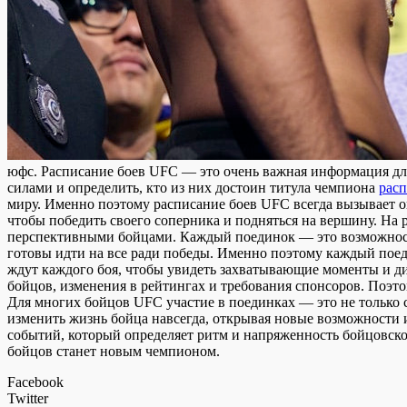
юфс. Рaсписaниe боев UFC — это очень важная информация дл
силами и определить, кто из них достоин титула чемпиона
расп
миру. Именно поэтому расписание боев UFC всегда вызывает о
чтобы победить своего соперника и подняться на вершину. На
перспективными бойцами. Каждый поединок — это возможность
готовы идти на все ради победы. Именно поэтому каждый пое
ждут каждого боя, чтобы увидеть захватывающие моменты и ди
бойцов, изменения в рейтингах и требования спонсоров. Поэт
Для многих бойцов UFC участие в поединках — это не только 
изменить жизнь бойца навсегда, открывая новые возможности и
событий, который определяет ритм и напряженность бойцовско
бойцов станет новым чемпионом.
Facebook
Twitter