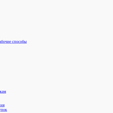
рабочие способы
кам
ния
упок