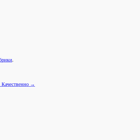
убрики
.
 Качественно
→