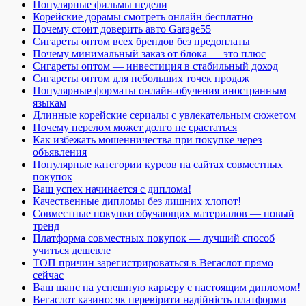
Популярные фильмы недели
Корейские дорамы смотреть онлайн бесплатно
Почему стоит доверить авто Garage55
Сигареты оптом всех брендов без предоплаты
Почему минимальный заказ от блока — это плюс
Сигареты оптом — инвестиция в стабильный доход
Сигареты оптом для небольших точек продаж
Популярные форматы онлайн-обучения иностранным
языкам
Длинные корейские сериалы с увлекательным сюжетом
Почему перелом может долго не срастаться
Как избежать мошенничества при покупке через
объявления
Популярные категории курсов на сайтах совместных
покупок
Ваш успех начинается с диплома!
Качественные дипломы без лишних хлопот!
Совместные покупки обучающих материалов — новый
тренд
Платформа совместных покупок — лучший способ
учиться дешевле
ТОП причин зарегистрироваться в Вегаслот прямо
сейчас
Ваш шанс на успешную карьеру с настоящим дипломом!
Вегаслот казино: як перевірити надійність платформи