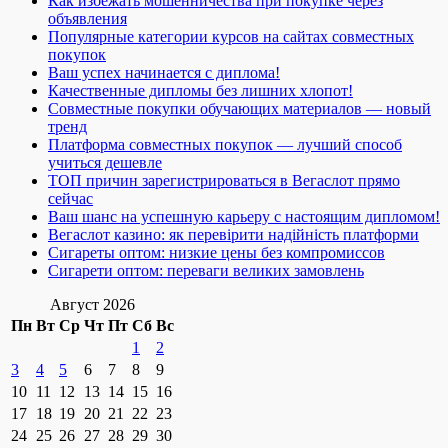
Как избежать мошенничества при покупке через
объявления
Популярные категории курсов на сайтах совместных
покупок
Ваш успех начинается с диплома!
Качественные дипломы без лишних хлопот!
Совместные покупки обучающих материалов — новый
тренд
Платформа совместных покупок — лучший способ
учиться дешевле
ТОП причин зарегистрироваться в Вегаслот прямо
сейчас
Ваш шанс на успешную карьеру с настоящим дипломом!
Вегаслот казино: як перевірити надійність платформи
Сигареты оптом: низкие цены без компромиссов
Сигарети оптом: переваги великих замовлень
Август 2026
Пн
Вт
Ср
Чт
Пт
Сб
Вс
1
2
3
4
5
6
7
8
9
10
11
12
13
14
15
16
17
18
19
20
21
22
23
24
25
26
27
28
29
30