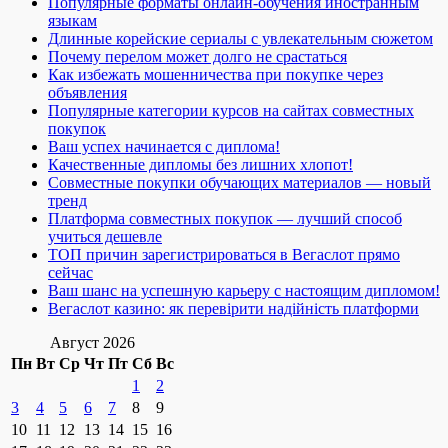
Популярные форматы онлайн-обучения иностранным
языкам
Длинные корейские сериалы с увлекательным сюжетом
Почему перелом может долго не срастаться
Как избежать мошенничества при покупке через
объявления
Популярные категории курсов на сайтах совместных
покупок
Ваш успех начинается с диплома!
Качественные дипломы без лишних хлопот!
Совместные покупки обучающих материалов — новый
тренд
Платформа совместных покупок — лучший способ
учиться дешевле
ТОП причин зарегистрироваться в Вегаслот прямо
сейчас
Ваш шанс на успешную карьеру с настоящим дипломом!
Вегаслот казино: як перевірити надійність платформи
Август 2026
Пн
Вт
Ср
Чт
Пт
Сб
Вс
1
2
3
4
5
6
7
8
9
10
11
12
13
14
15
16