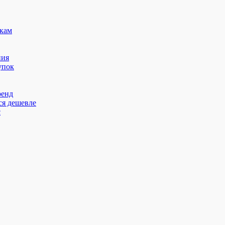
кам
ния
упок
ренд
ся дешевле
с