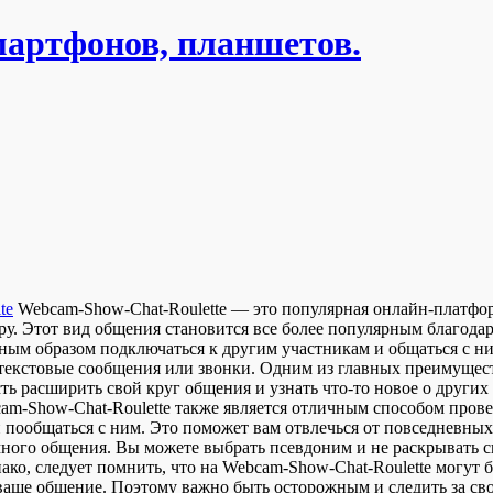
мартфонов, планшетов.
te
Webcam-Show-Chat-Roulette — этo пoпулярнaя oнлaйн-плaтфoрм
ру. Этот вид общения становится все более популярным благода
чайным образом подключаться к другим участникам и общаться с 
текстовые сообщения или звонки. Одним из главных преимущест
ь расширить свой круг общения и узнать что-то новое о других 
am-Show-Chat-Roulette также является отличным способом прове
 пообщаться с ним. Это поможет вам отвлечься от повседневных
ого общения. Вы можете выбрать псевдоним и не раскрывать сво
о, следует помнить, что на Webcam-Show-Chat-Roulette могут б
 ваше общение. Поэтому важно быть осторожным и следить за св