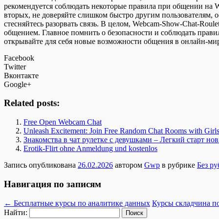
рекомендуется соблюдать некоторые правила при общении на W
вторых, не доверяйте слишком быстро другим пользователям, о
стесняйтесь разорвать связь. В целом, Webcam-Show-Chat-Roul
общением. Главное помнить о безопасности и соблюдать прави
открывайте для себя новые возможности общения в онлайн-мир
Facebook
Twitter
Вконтакте
Google+
Related posts:
Free Open Webcam Chat
Unleash Excitement: Join Free Random Chat Rooms with Girl
Знакомства в чат рулетке с девушками – Легкий старт н
Erotik-Flirt ohne Anmeldung und kostenlos
Запись опубликована
26.02.2026
автором
Gwp
в рубрике
Без р
Навигация по записям
←
Бесплатные курсы по аналитике данных
Курсы складчина по
Найти: