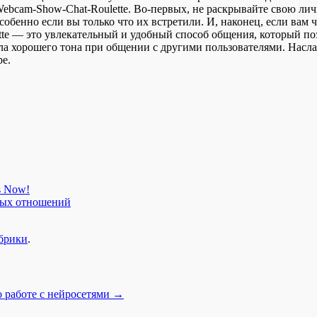
ebcam-Show-Chat-Roulette. Во-первых, не раскрывайте свою ли
собенно если вы только что их встретили. И, наконец, если вам
ette — это увлекательный и удобный способ общения, который п
ла хорошего тона при общении с другими пользователями. Насл
е.
s Now!
овых отношений
убрики
.
 работе с нейросетями
→