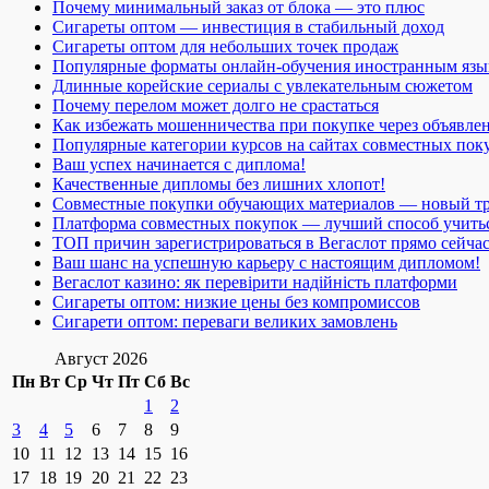
Почему минимальный заказ от блока — это плюс
Сигареты оптом — инвестиция в стабильный доход
Сигареты оптом для небольших точек продаж
Популярные форматы онлайн-обучения иностранным язы
Длинные корейские сериалы с увлекательным сюжетом
Почему перелом может долго не срастаться
Как избежать мошенничества при покупке через объявле
Популярные категории курсов на сайтах совместных пок
Ваш успех начинается с диплома!
Качественные дипломы без лишних хлопот!
Совместные покупки обучающих материалов — новый т
Платформа совместных покупок — лучший способ учить
ТОП причин зарегистрироваться в Вегаслот прямо сейча
Ваш шанс на успешную карьеру с настоящим дипломом!
Вегаслот казино: як перевірити надійність платформи
Сигареты оптом: низкие цены без компромиссов
Сигарети оптом: переваги великих замовлень
Август 2026
Пн
Вт
Ср
Чт
Пт
Сб
Вс
1
2
3
4
5
6
7
8
9
10
11
12
13
14
15
16
17
18
19
20
21
22
23