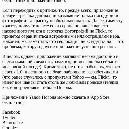
бесплатных приложений Yahoo.
Если переходить к критике, то, прежде всего, приложение
требует трафика данных, показывая не только погоду, но и
фотографии: за красоту необходимо платить. Далее, саму эту
красоту получат не все: если сервис не нашел вашего
населенного пункта в геотегах фотографий на Flickr, то
придется ограничиться встроенными иллюстрациями неба.
Наконец, мы заметили, что геолокация не всегда точна — это
проблема, которую другие приложения успешно решают.
В целом, однако, приложение выглядит весьма достойно и
свежо (каковой свежести, заметим, не мешало бы сейчас и
московской погоде). Кроме того, не стоит забывать, что это
версия 1.0, и если оно не будет заброшено разработчиками
(что ранее случалось с продуктами Yahoo — см. Flickr), то
имеет все шансы стать столь же любимым пользователями,
как и встроенная в iPhone Погода.
Приложение Yahoo Погода можно скачать в App Store
бесплатно.
Facebook
Twitter
Вконтакте
Google+