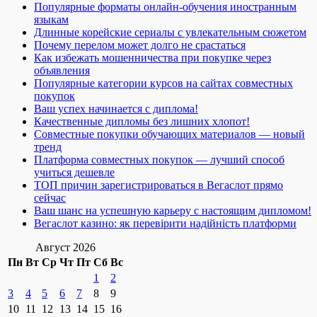
Популярные форматы онлайн-обучения иностранным
языкам
Длинные корейские сериалы с увлекательным сюжетом
Почему перелом может долго не срастаться
Как избежать мошенничества при покупке через
объявления
Популярные категории курсов на сайтах совместных
покупок
Ваш успех начинается с диплома!
Качественные дипломы без лишних хлопот!
Совместные покупки обучающих материалов — новый
тренд
Платформа совместных покупок — лучший способ
учиться дешевле
ТОП причин зарегистрироваться в Вегаслот прямо
сейчас
Ваш шанс на успешную карьеру с настоящим дипломом!
Вегаслот казино: як перевірити надійність платформи
Август 2026
Пн
Вт
Ср
Чт
Пт
Сб
Вс
1
2
3
4
5
6
7
8
9
10
11
12
13
14
15
16