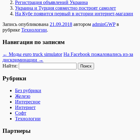
Регистрация объявлений Украина
Украина и Турция совместно построят самолет
На Кубе появится первый в истории интернет-магазин
Запись опубликована
21.09.2018
автором
adminGWP
в
рубрике
Технологии
.
Навигация по записям
←
Моды euro truck simulator
На Facebook пожаловались из-за
дискриминации
→
Найти:
Рубрики
Без рубрики
Железо
Интересное
Интернет
Софт
Технологии
Партнеры