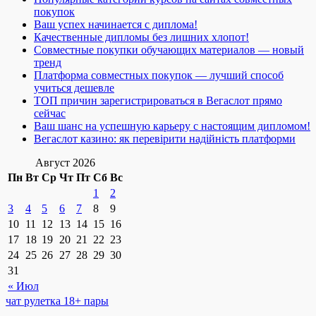
покупок
Ваш успех начинается с диплома!
Качественные дипломы без лишних хлопот!
Совместные покупки обучающих материалов — новый
тренд
Платформа совместных покупок — лучший способ
учиться дешевле
ТОП причин зарегистрироваться в Вегаслот прямо
сейчас
Ваш шанс на успешную карьеру с настоящим дипломом!
Вегаслот казино: як перевірити надійність платформи
Август 2026
Пн
Вт
Ср
Чт
Пт
Сб
Вс
1
2
3
4
5
6
7
8
9
10
11
12
13
14
15
16
17
18
19
20
21
22
23
24
25
26
27
28
29
30
31
« Июл
чат рулетка 18+ пары