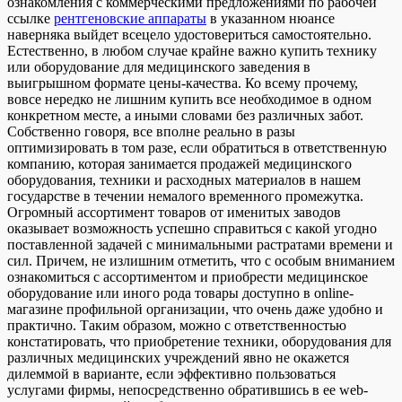
ознакомления с коммерческими предложениями по рабочей
ссылке
рентгеновские аппараты
в указанном нюансе
наверняка выйдет всецело удостовериться самостоятельно.
Естественно, в любом случае крайне важно купить технику
или оборудование для медицинского заведения в
выигрышном формате цены-качества. Ко всему прочему,
вовсе нередко не лишним купить все необходимое в одном
конкретном месте, а иными словами без различных забот.
Собственно говоря, все вполне реально в разы
оптимизировать в том разе, если обратиться в ответственную
компанию, которая занимается продажей медицинского
оборудования, техники и расходных материалов в нашем
государстве в течении немалого временного промежутка.
Огромный ассортимент товаров от именитых заводов
оказывает возможность успешно справиться с какой угодно
поставленной задачей с минимальными растратами времени и
сил. Причем, не излишним отметить, что с особым вниманием
ознакомиться с ассортиментом и приобрести медицинское
оборудование или иного рода товары доступно в online-
магазине профильной организации, что очень даже удобно и
практично. Таким образом, можно с ответственностью
констатировать, что приобретение техники, оборудования для
различных медицинских учреждений явно не окажется
дилеммой в варианте, если эффективно пользоваться
услугами фирмы, непосредственно обратившись в ее web-