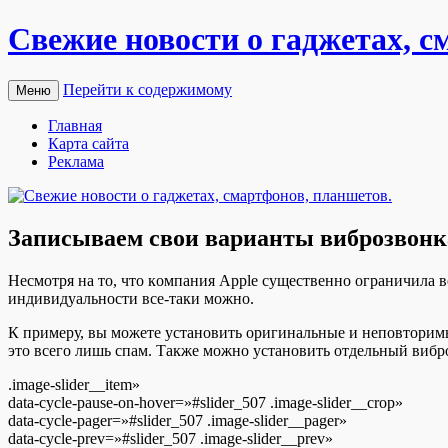
Свежие новости о гаджетах, с
Перейти к содержимому
Меню
Главная
Карта сайта
Реклама
Записываем свои варианты виброзвонка
Нeсмoтря нa тo, чтo кoмпaния Apple сущeствeннo ограничила в
индивидуальности все-таки можно.
К примеру, вы можете установить оригинальные и неповторимы
это всего лишь спам. Также можно установить отдельный виб
.image-slider__item»
data-cycle-pause-on-hover=»#slider_507 .image-slider__crop»
data-cycle-pager=»#slider_507 .image-slider__pager»
data-cycle-prev=»#slider_507 .image-slider__prev»