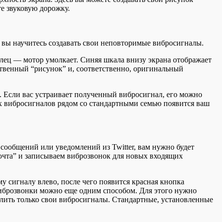
те звуковую дорожку.
о вы научитесь создавать свои неповторимые вибросигналы.
палец — мотор умолкает. Синяя шкала внизу экрана отображает
бственный “рисунок” и, соответственно, оригинальный
я. Если вас устраивает полученный вибросигнал, его можно
ых вибросигналов рядом со стандартными семью появится ваш
сообщений или уведомлений из Twitter, вам нужно будет
очта” и записываем виброзвонок для новых входящих
у сигналу влево, после чего появится красная кнопка
 виброзвонки можно еще одним способом. Для этого нужно
алить только свои вибросигналы. Стандартные, установленные