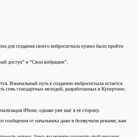
мена для создания своего вибросигнала нужно было пройти
ный доступ” и “Свои вибрации”.
тся. Изначальный путь к созданию вибросигнала остается
дать семь стандартных мелодий, разработанных в Купертино.
ализация iPhone, однако уже шаг в ее сторону.
 от сообщения от начальника даже в беззвучном режиме, вам
хность экрана. Здесь вы можете создавать свой рисунок