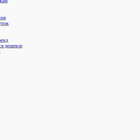
кам
ния
упок
ренд
ся дешевле
с